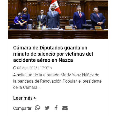
YouTube:
https://goo.gl/VBXBNk
Radio:
goo.gl/hMwTg1
fotografia.congreso.gob.pe
Cámara de Diputados guarda un
minuto de silencio por víctimas del
accidente aéreo en Nazca
05 Ago 2026 | 17:07 h
A solicitud de la diputada Mady Yonz Núñez de
la bancada de Renovación Popular, el presidente
de la Cámara...
Leer más >
Compartir