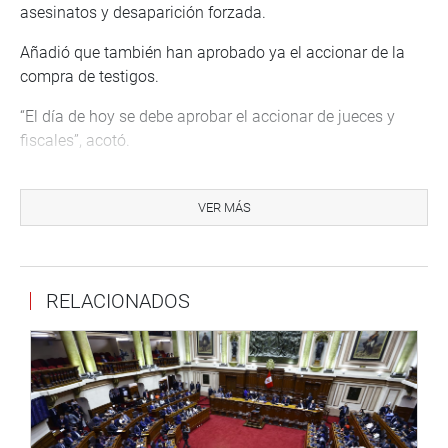
asesinatos y desaparición forzada.
Añadió que también han aprobado ya el accionar de la
compra de testigos.
“El día de hoy se debe aprobar el accionar de jueces y
fiscales”, acotó.
Anuncio que el próximo martes 11 se tendrá ya redactado
el informe con todos los puntos, toda vez que tenemos
VER MÁS
plazo hasta el miércoles 12 que es la fecha final.
Dijo que no puede adelantar opinión sobre a quienes se
les ha encontrado responsabilidades.
RELACIONADOS
“El informe final sera serio y objetivo”, enfatizó.