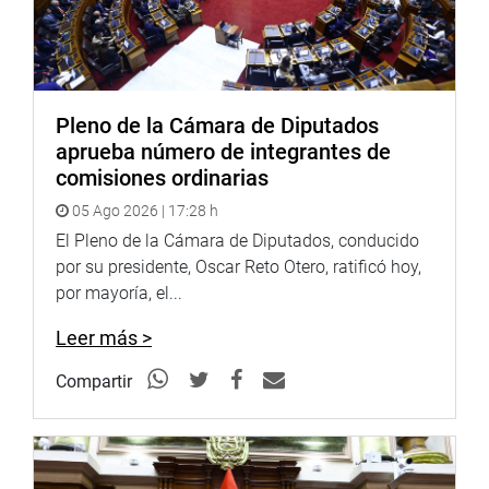
CENTRO DE NOTICIAS
Pleno de la Cámara de Diputados
PRENSA-CONGRESO 7-09-18
aprueba número de integrantes de
comisiones ordinarias
05 Ago 2026 | 17:28 h
Puede encontrar más información en nuestra página web
El Pleno de la Cámara de Diputados, conducido
y redes sociales.
por su presidente, Oscar Reto Otero, ratificó hoy,
por mayoría, el...
Heraldo
Leer más >
:
goo.gl/Ty5Tto
Portal:
http://www.congreso.gob.pe/
Compartir
Facebook:
https://goo.gl/s5t7XN
Twitter:
https://goo.gl/iMywRR