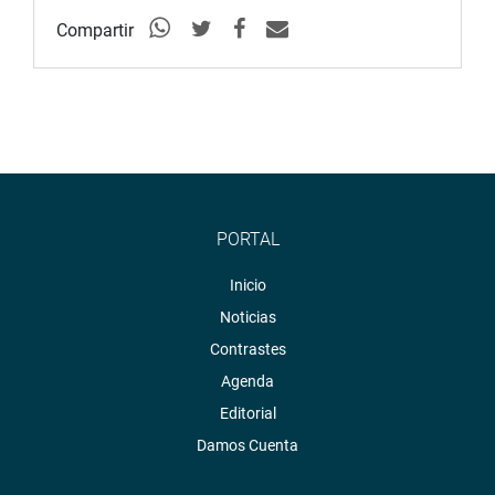
Portal:
http://www.congreso.gob.pe/
Compartir
Facebook:
https://goo.gl/s5t7XN
Twitter:
https://goo.gl/iMywRR
YouTube:
https://goo.gl/VBXBNk
Radio:
goo.gl/hMwTg1
fotografia.congreso.gob.pe
PORTAL
Inicio
Noticias
Contrastes
Agenda
Editorial
Damos Cuenta