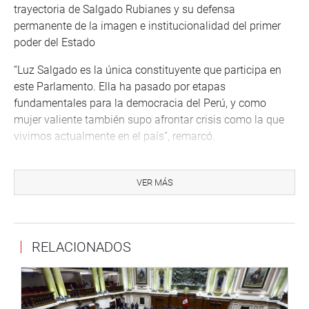
trayectoria de Salgado Rubianes y su defensa
permanente de la imagen e institucionalidad del primer
poder del Estado
“Luz Salgado es la única constituyente que participa en
este Parlamento. Ella ha pasado por etapas
fundamentales para la democracia del Perú, y como
mujer valiente también supo afrontar crisis como la que
vivimos actualmente en el país”, remarcó.
Señaló que la expresidenta del Congreso con su
experiencia política ha aportado a la institución, a la
VER MÁS
nación, a la historia y a la democracia del país.
“Los que te conocemos y hemos aprendido a respetarte,
quererte y a admirarte, nos sentimos orgullosos de ti.
RELACIONADOS
Para mí es gratificante este momento, porque hoy Dios
me ha dado la oportunidad y el honor de condecorarte, a
nombre del Parlamento Nacional”, dijo Galarreta.