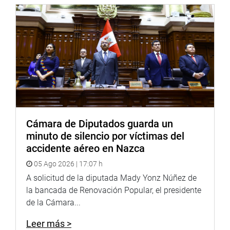
En la ceremonia de condecoración llevada a cabo en la
Sala Castilla del Palacio Legislativo asistieron los hijos y
hermanas de Luz Salgado Rubianes, además de sus
colaboradores y funcionarios del Legislativo.
DEVELACIÓN
Posteriormente, se realizó el develamiento del retrato de
la actual titular de la Comisión de Relaciones Exteriores,
Cámara de Diputados guarda un
Luz Salgado Rubianes, ubicada en la Galería de
minuto de silencio por víctimas del
expresidentes del Congreso de la República. (AC)
accidente aéreo en Nazca
PRENSA-CONGRESO
05 Ago 2026 | 17:07 h
A solicitud de la diputada Mady Yonz Núñez de
Puede encontrar más información en nuestra página web
la bancada de Renovación Popular, el presidente
y redes sociales.
de la Cámara...
Heraldo
:
goo.gl/Ty5Tto
Leer más >