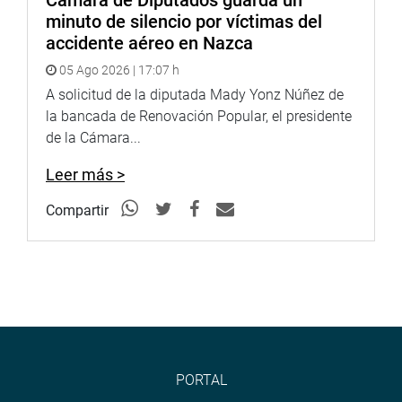
Cámara de Diputados guarda un
<
https://twitter.com/congresoperu
>
minuto de silencio por víctimas del
Youtube:
http://www.youtube.com/congresoperu
accidente aéreo en Nazca
<
http://www.youtube.com/congresoperu
>
05 Ago 2026 | 17:07 h
Soundcloud:
https://soundcloud.com/radiocongreso
A solicitud de la diputada Mady Yonz Núñez de
<
https://soundcloud.com/radiocongreso
>
la bancada de Renovación Popular, el presidente
Sistema de Archivo Fotográfico (SAF):
de la Cámara...
http://www4.congreso.gob.pe/fotografia.asp
Leer más >
Compartir
PORTAL