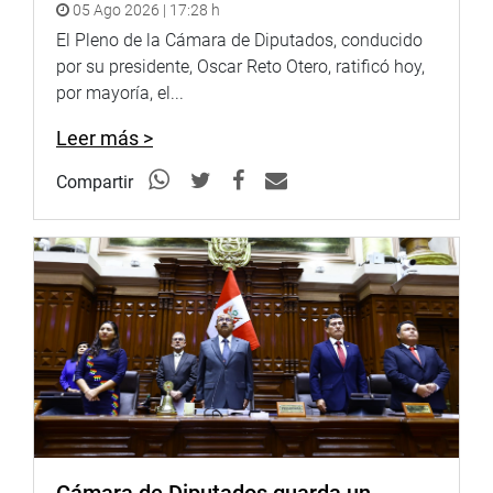
05 Ago 2026 | 17:28 h
El Pleno de la Cámara de Diputados, conducido
por su presidente, Oscar Reto Otero, ratificó hoy,
Al término de la reunión, donde participaron ciudadanos
por mayoría, el...
de diversas instituciones y organizaciones sociales, la
congresista Tamar Arimborgo, señaló que seguirá
Leer más >
trabajando para erradicar la trata de personas y anunció
que realizará eventos para sensibilizar y luchar contra
Compartir
este negocio ilegal y denigrante para la persona humana.
(FAA)
PRENSA CONGRESO
Puede encontrar más información en nuestra página web
y redes sociales.
http://www.congreso.gob.pe/
Facebook:
https://www.facebook.com/congresodelarepublicadelperu?
fref=ts
Twitter:
https://twitter.com/congresoperu