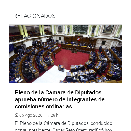
decir ¡basta!”.
Afirmó la necesidad de actuar con prudencia y
RELACIONADOS
celeridad en los cambios que necesita el país y que su
actuación como presidente debe marcar el punto final de
una política de odio y de confrontación que ha
perjudicado al país.
A continuación señaló que estaba en la obligación
de dar respuesta a las demandas y aspiraciones de la
población y no a enredarnos en hechos que nos hacen
daño.
Remarcó su esperanza en refundar la
Pleno de la Cámara de Diputados
institucionalidad del país, en la que la democracia y el
aprueba número de integrantes de
respeto al prójimo sean bandera “dejando los intereses y
comisiones ordinarias
apetitos personales y priorizando el bienestar de todos”.
05 Ago 2026 | 17:28 h
Vizcarra informó que en unos días, cuando esté
El Pleno de la Cámara de Diputados, conducido
constituido el nuevo gabinete de ministros, su titular dará
por su presidente, Oscar Reto Otero, ratificó hoy,