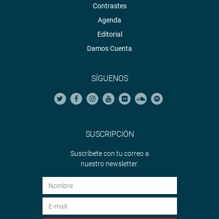
Contrastes
Su mensaje y compromiso ante el Congreso no
Agenda
demandó más de 15 minutos. Luego de ello se retiró del
Editorial
hemiciclo entre aplausos, despidiéndose de algunos
Damos Cuenta
congresistas y de los invitados especiales asistentes. En
el exterior de la sede del Congreso revisó las tropas
dispuestas en fila y en medio de la salva de 21
SÍGUENOS
cañonazos abandonó el Palacio Legislativo. (o/m/c)
PRENSA CONGRESO
23-03-18
SUSCRIPCIÓN
Suscríbete con tu correo a
nuestro newsletter.