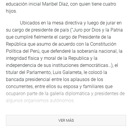
educación inicial Maribel Díaz, con quien tiene cuatro
hijos.
Ubicados en la mesa directiva y luego de jurar en
su cargo de presidente de país (“Juro por Dios y la Patria
que cumpliré fielmente el cargo de Presidente de la
República que asumo de acuerdo con la Constitución
Política del Perú, que defenderé la soberanía nacional, la
integridad física y moral de la Republica y la
independencia de sus instituciones democráticas…), el
titular del Parlamento, Luis Galarreta, le colocó la
bancada presidencial entre los aplausos de los
concurrentes, entre ellos su esposa y familiares que
ocuparon parte de la galería diplomática y presidentes de
algunos organismos autónomos.
En su mensaje al Congreso, el presidente dijo que
nos encontramos en una situación de incredulidad y de
VER MÁS
zozobra que ningún peruano desea, “por eso es hora de