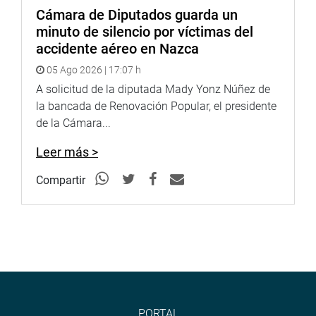
Finalmente, participó William Raphael León Huertas, jefe
Cámara de Diputados guarda un
de la oficina la Defensoría del Pueblo de La Libertad,
minuto de silencio por víctimas del
quien solicitó la fiscalización al Centro Nacional de
accidente aéreo en Nazca
Abastecimiento de Recursos Estratégicos en Salud
(Cenares) por la falta de medicamentos en el
05 Ago 2026 | 17:07 h
departamento de La Libertad.
A solicitud de la diputada Mady Yonz Núñez de
la bancada de Renovación Popular, el presidente
OFICINA DE COMUNICACIONES E IMAGEN
de la Cámara...
INSTITUCIONAL
Leer más >
Compartir
PORTAL