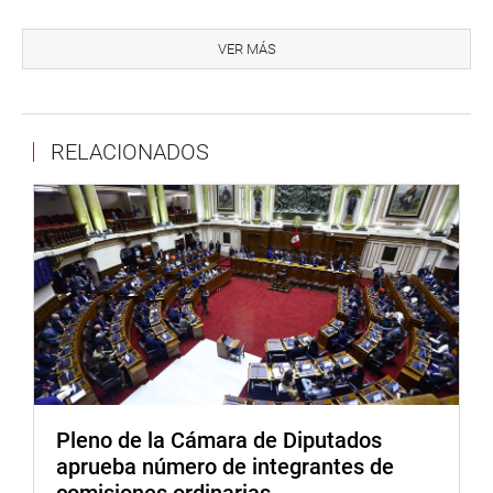
En razón a ello, aseveró que hará seguimiento al trabajo
que vienen haciendo las direcciones regionales de salud
VER MÁS
que tiene a cargo el gobierno regional.
“Exigimos la presencia de ellos. Se dice que en
Lambayeque no hay medicamentos pero cuando
RELACIONADOS
hacemos sesiones descentralizados la autoridad de la
región no asiste”, aseveró.
En la sesión participó Hugo Valencia Mariñas, director
general del Instituto Regional de Enfermedades
Neoplásicas Norte (IREN), quien demandó mayor recurso
humano para la atención de pacientes con cáncer.
También, Karim Quiroz Castillo, coordinadora regional del
programa presupuestal de prevención y control de cáncer.
En su alocución señaló que en el 2023 se han registrado
Pleno de la Cámara de Diputados
2609 casos de cáncer, con mayor incidencia en la mujer
aprueba número de integrantes de
con 61.8% y 38.18% en varones.