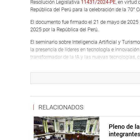
Resolución Legislativa
11431/2024-PE
, en virtud
República del Perú para la celebración de la 70°
El documento fue firmado el 21 de mayo de 2025 
2025 por la República del Perú.
El seminario sobre Inteligencia Artificial y Turis
la presencia de líderes en tecnología e innovación
transformador de la IA y las nuevas tecnologías, con
Madeleine Burns Vidaurrazaga, viceministra de Tu
que el 30 de julio llegarán los delegados de los 
Microsoft, Google y el Centro de Inteligencia Artific
Sostuvo que de esta forma se fortalecerán los vínc
Declaración de Lima para fortalecer a la región d
RELACIONADOS
CLAUSURA DE SESIONES PERIODO
Pleno de l
Con la presente sesión la Comisión de Relaciones 
integrante
2024-2025.