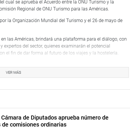
 del cual se aprueba el Acuerdo entre la ONU Turismo y la
 Comisión Regional de ONU Turismo para las Américas.
por la Organización Mundial del Turismo y el 26 de mayo de
mo en las Américas, brindará una plataforma para el diálogo, con
 y expertos del sector, quienes examinarán el potencial
 el fin de dar forma al futuro de los viajes y la hostelería.
rismo del Ministerio de Comercio Exterior y Turismo, informó
países miembros e invitados de alianzas europeas, CAF,
VER MÁS
ial.
ulos de cooperación en el ámbito turístico. Se emitirá la
e las Américas en el mundo, afirmó.
a Cámara de Diputados aprueba número de
Exteriores clausuró sus actividades del periodo legislativo
s de comisiones ordinarias