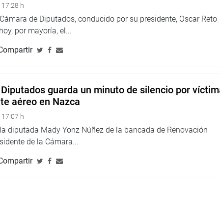
 17:28 h
rgan destacó la aprobación 31 dictámenes y 11 leyes, entre
a Cámara de Diputados, conducido por su presidente, Oscar Reto
ra la transparencia en el uso de los recursos de la cooperación
 hoy, por mayoría, el...
Compartir
TUCIONAL
Diputados guarda un minuto de silencio por vícti
nte aéreo en Nazca
 17:07 h
e la diputada Mady Yonz Núñez de la bancada de Renovación
esidente de la Cámara...
Compartir