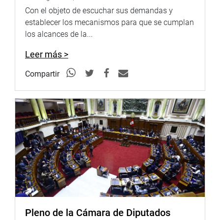
para uso recreativo, así como pistas de atletismo y
Con el objeto de escuchar sus demandas y
ciclismo. La fecha de término de las obras está previsto
establecer los mecanismos para que se cumplan
para marzo del año 2019. (WHS)
los alcances de la...
PRENSA CONGRESO 04-05-18
Leer más >
Puede encontrar más información en nuestra página web
Compartir
y redes sociales.http://www.congreso.gob.pe/Facebook:
https://www.facebook.com/congresodelarepublicadelperu?
fref=ts
Twitter:
https://twitter.com/congresoperu
Facebook:
https://goo.gl/s5t7XN
Twitter:
https://goo.gl/iMywRR
YouTube:
https://goo.gl/VBXBNk
http://www4.congreso.gob.pe/heraldo/index.asp
fotografia.congreso.gob.pe
Pleno de la Cámara de Diputados