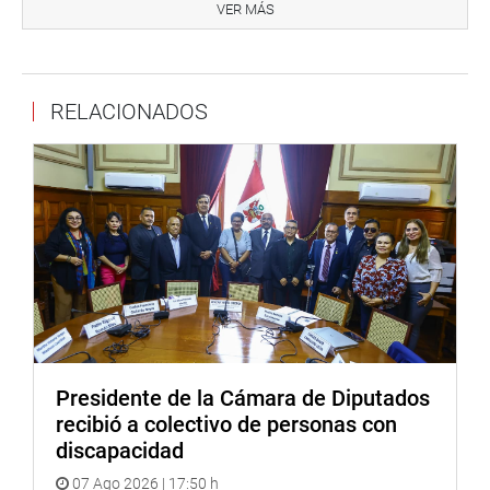
podrían hacerse cargo de las canchas de las disciplinas
VER MÁS
deportivas al término de los Juegos Panamericanos. “Son
siete Federaciones que tienen que asumir ese legado.
Autogestionarse e implementar programas de desarrollo y
RELACIONADOS
masificación”, expresó.
Como miembro titular de la Comisión de Educación,
Juventud y Deportes del Congreso de la República, Leyla
Chihuán, afirmó que continuará realizando visitas de
supervisión y vigilancia a las obras de construcción de
las sedes donde se desarrollarán los Juegos
Panamericanos. “Mi labor de fiscalización continuará
hasta el término del proyecto”, aseguró.
Dicho polideportivo contará con canchas deportivas y de
calentamiento de deportes de masificación, tales como
Presidente de la Cámara de Diputados
rugby, hockey, softball y baseball, además de canchas de
recibió a colectivo de personas con
pelota vasca, frontón y paleta. Contará con un centro
discapacidad
acuático para la práctica de waterpolo, una piscina
07 Ago 2026 | 17:50 h
olímpica temperada para competencias nacionales y dos