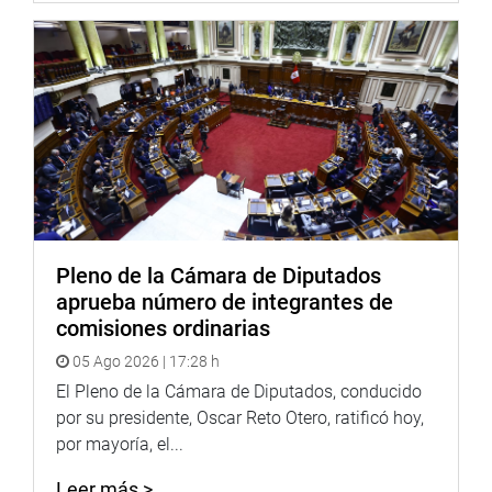
Código a cargo del Indecopi, conforme lo establece el
artículo 119 del presente Código; y, la existencia del portal
Mira a Quién le Compras, a cargo, también, del Indecopi.
Igualmente, los canales para la atención de quejas,
reclamos o denuncias ante las autoridades competentes,
sea que se trate de página web, correo electrónico o un
medio físico, debiendo exhibir tal información, en este
último caso, mediante un aviso colocado en un lugar
visible y fácilmente accesible al público, con las mismas
Pleno de la Cámara de Diputados
dimensiones establecidas para el aviso del Libro de
aprueba número de integrantes de
Reclamaciones al que hace referencia el artículo 151 del
comisiones ordinarias
presente Código y su reglamento.
05 Ago 2026 | 17:28 h
CENTRO DE NOTICIAS
El Pleno de la Cámara de Diputados, conducido
por su presidente, Oscar Reto Otero, ratificó hoy,
por mayoría, el...
Leer más >