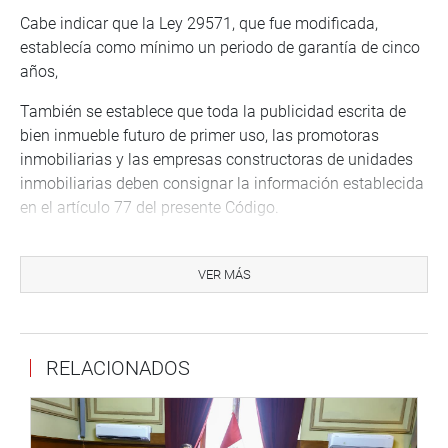
Cabe indicar que la Ley 29571, que fue modificada,
establecía como mínimo un periodo de garantía de cinco
años,
También se establece que toda la publicidad escrita de
bien inmueble futuro de primer uso, las promotoras
inmobiliarias y las empresas constructoras de unidades
inmobiliarias deben consignar la información establecida
en el artículo 77 del presente Código.
Asimismo, el derecho del consumidor a la información
obliga al proveedor de productos y servicios inmobiliarios
VER MÁS
a informar sobre las características sobre el inmueble que
está adquiriendo, así como a proporcionar toda aquella
información que acredite la existencia de autorizaciones
RELACIONADOS
municipales, el área del inmueble, el proceso de titulación,
habilitación urbana, saneamiento, materiales empleados
en la construcción y en los acabados, inscripciones
registrales del terreno y declaratoria de fábrica o de