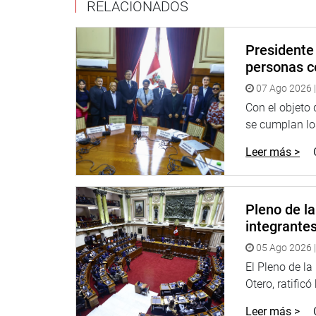
RELACIONADOS
Presidente 
personas c
07 Ago 2026 |
Con el objeto
se cumplan los
Leer más >
Pleno de l
integrante
05 Ago 2026 |
El Pleno de l
Otero, ratificó
Leer más >