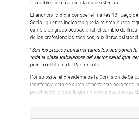
favorable que recomienda su insistencia.
El anuncio lo dio a conocer el martes 18, luego de
Social, quienes indicaron que la misma busca regu
cambio de grupo ocupacional, el cambio de línea 
de los profesionales, técnicos, auxiliares asistenc
“
Son los propios parlamentarios los que ponen la 
toda la clase trabajadora del sector salud que v
precisó el titular del Parlamento.
Por su parte, el presidente de la Comisión de Sal
insistencia será de suma importancia para todo e
por el sector y para la gran mayoría que es el pueb
En la reunión también participaron los parlamentar
Lima, 18 de agosto de 2020