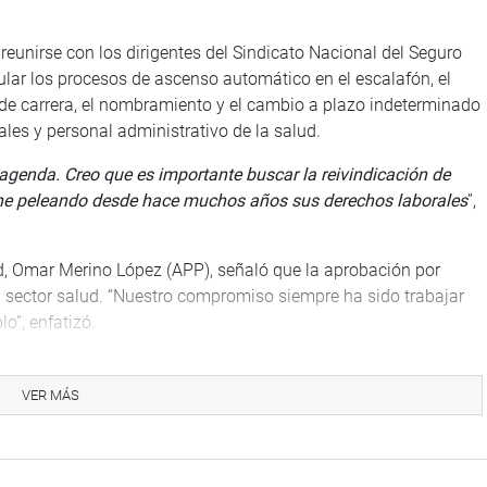
 reunirse con los dirigentes del Sindicato Nacional del Seguro
lar los procesos de ascenso automático en el escalafón, el
de carrera, el nombramiento y el cambio a plazo indeterminado
iales y personal administrativo de la salud.
agenda. Creo que es importante buscar la reivindicación de
iene peleando desde hace muchos años sus derechos laborales
”,
ud, Omar Merino López (APP), señaló que la aprobación por
l sector salud. “Nuestro compromiso siempre ha sido trabajar
lo”, enfatizó.
ios Yessy Fabián Díaz (AP), y Luis Felipe Castillo (PP).
VER MÁS