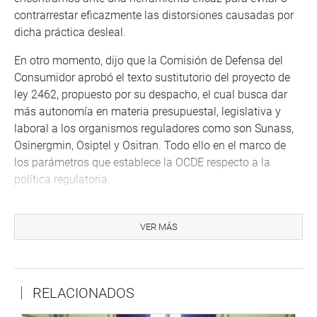
contrarrestar eficazmente las distorsiones causadas por
dicha práctica desleal.
En otro momento, dijo que la Comisión de Defensa del
Consumidor aprobó el texto sustitutorio del proyecto de
ley 2462, propuesto por su despacho, el cual busca dar
más autonomía en materia presupuestal, legislativa y
laboral a los organismos reguladores como son Sunass,
Osinergmin, Osiptel y Ositran. Todo ello en el marco de
los parámetros que establece la OCDE respecto a la
política regulatoria.
Entra las propuestas, informó sobre la función
fiscalizadora de estos organismos está bajo un enfoque
VER MÁS
de cumplimiento normativo, de prevención y de gestión
de riesgo y tutela de los bienes jurídicos protegidos. En el
tema de sanciones, plantea que los organismos
RELACIONADOS
reguladores priorizan que se cumpla las obligaciones a
través de la aplicación de medidas correctivas que tengan