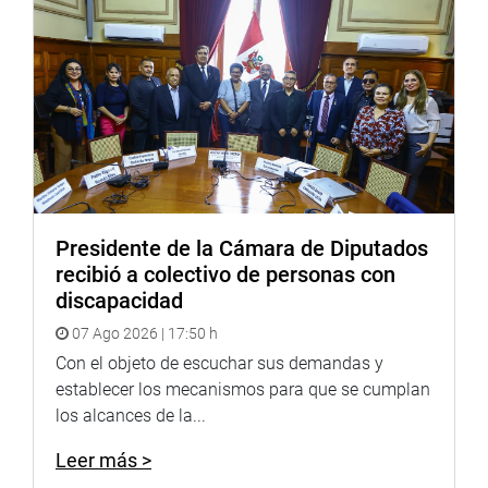
por objeto modificar la conducta infractora, sin perjuicio
de la facultad de imponer sanciones en caso de que se
determine la existencia de responsabilidad
administrativa.
OTROS PROYECTOS
De otro lado, el parlamentario Castro Grández, anunció
que la comisión aprobó otros 19 proyectos de ley en la
que destacan la Ley que promueve el uso de
Presidente de la Cámara de Diputados
medicamentos esenciales en denominación genérica de
recibió a colectivo de personas con
calidad para los consumidores; ley de fortalecimiento de
discapacidad
la defensa del consumidor a través de las
07 Ago 2026 | 17:50 h
municipalidades; ley que modifica los alcances del Libro
de Reclamaciones reduciendo el plazo de respuesta de
Con el objeto de escuchar sus demandas y
los proveedores a 15 días, modificando los artículos 24 y
establecer los mecanismos para que se cumplan
152 de la Ley 29571, Código de Protección y Defensa del
los alcances de la...
Consumidor.
Leer más >
De igual manera, se aprobaron las iniciativas legislativas