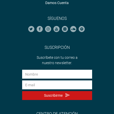
Damos Cuenta
consumidores.
SÍGUENOS
INDECOPI EN AEROPUERTO JORGE CHÁVEZ
Previamente, informó que gracias a su gestión desde la
Comisión de Defensa del Consumidor ante Ositran y la
SUSCRIPCIÓN
concesionaria que opera el Aeropuerto Jorge Chávez,
Lima Airport Partners, ahora a diferencia de otros años, el
Suscríbete con tu correo a
Indecopi podrá acceder a la zona restringida de embarque
nuestro newsletter.
nacional e internacional del aeropuerto para atender los
reclamos y quejas de los consumidores.
FOROS
Indicó que su grupo de trabajo realizó tres foros, el
Suscribirme
primero fue I Foro Internacional “Modernización y
Fortalecimiento de Organismos Reguladores”
coorganizado con la Universidad Pacífico. El segundo
CENTRO DE ATENCIÓN