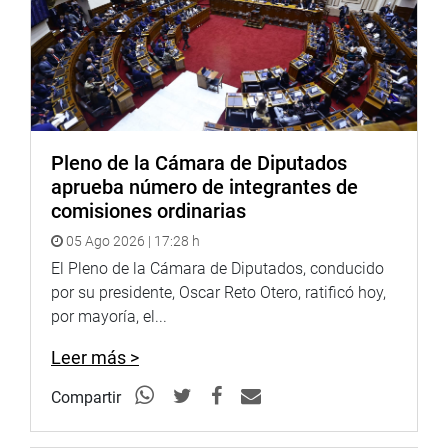
y redes sociales.
https://web.facebook.com/CongresoPeru/
Facebook:
https://www.facebook.com/congresodelarepublic
fref=ts
Twitter:
https://twitter.com/congresoperu
<
https://twitter.c
Youtube:
http://www.youtube.com/congresoperu
<
http://ww
Soundcloud:
https://soundcloud.com/radiocongreso
Pleno de la Cámara de Diputados
aprueba número de integrantes de
comisiones ordinarias
05 Ago 2026 | 17:28 h
El Pleno de la Cámara de Diputados, conducido
por su presidente, Oscar Reto Otero, ratificó hoy,
por mayoría, el...
Leer más >
Compartir