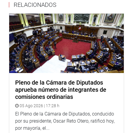
RELACIONADOS
turística.
A su vez, la autoridad del Mincetur, Desilú León, destacó
algunos puntos del predictamen que se viene elaborando:
la creación de entes gestores de destinos, la recuperación
del turismo de reuniones y la formalización y seguridad
en el sector.
La mesa técnica contó, además, con la participación del
presidente de la Cámara Nacional de Turismo (Canatur),
José Koechlin; el gerente de la Asociación de Hoteles,
Restaurantes y Afines (Ahora) – Perú, Freddy Gamarra; el
Pleno de la Cámara de Diputados
presidente de la Cámara de Comercio de Lima, Roberto de
aprueba número de integrantes de
la Tore; la directora de la Cámara de Comercio de Lima;
comisiones ordinarias
Maria Gabriela Fiorini; el teniente alcalde de la
05 Ago 2026 | 17:28 h
Municipalidad Provincial del Callao, Cesar Pérez; la
Subgerente de Turismo de la Municipalidad de Lima,
El Pleno de la Cámara de Diputados, conducido
Sharon Vivar, entre otros.
por su presidente, Oscar Reto Otero, ratificó hoy,
por mayoría, el...
OFICINA DE COMUNICACIONES E IMAGEN