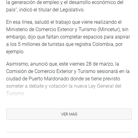
la generación de empleo y el desarrollo económico del
país”, indicó el titular del Legislativo.
En esa línea, saludó el trabajo que viene realizando el
Ministerio de Comercio Exterior y Turismo (Mincetur), sin
embargo, dijo que faltan completar espacios para aspirar
a los 5 millones de turistas que registra Colombia, por
ejemplo.
Asimismo, anunció que, este viernes 28 de marzo, la
Comisión de Comercio Exterior y Turismo sesionará en la
ciudad de Puerto Maldonado donde se tiene previsto
someter a debate y votación la nueva Ley General del
Turismo.
Por su parte, la parlamentaria Silvia Monteza Facho (AP),
autora de uno de los proyectos de ley, enfatizó que la
VER MÁS
finalidad es contar con una ley que promueva la inversión
pública y privada para financiar proyectos que
contribuyan a cerrar las brechas que registra la actividad