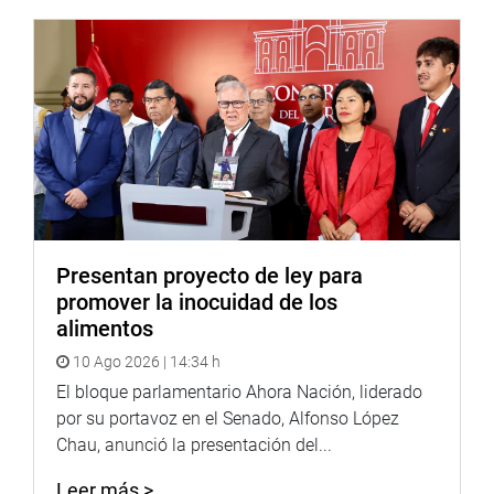
Asimismo, se reunió en su despacho con pobladores de
Ventanilla, quienes manifestaron su preocupación por la
falta de un hospital de EsSalud en su jurisdicción.
“Actualmente, las ambulancias tardan más de una hora
en llegar y los centros de atención más cercanos son el
Policlínico Luis Negreiros Vega y el Hospital Mariano
Molina Scippa. Es inaceptable que miles de familias
sigan sin acceso adecuado a atención médica cercana y
de calidad”, señaló.
Por su parte, el legislador Jorge Morante Figari, se reunió
Presentan proyecto de ley para
con obstetras, enfermeras y médicos del Hospital Apoyo
promover la inocuidad de los
Iquitos, quienes le informaron que existe un claro
alimentos
conflicto entre estos grupos de profesionales a raíz de
10 Ago 2026 | 14:34 h
una Resolución Ministerial 545-2024/Minsa, publicada
por el Ministerio de Salud, que excluye a las obstetras de
El bloque parlamentario Ahora Nación, liderado
importantes labores durante la atención a los neonatos
por su portavoz en el Senado, Alfonso López
(recién nacidos) y, responsabilizan, al ministro de Salud
Chau, anunció la presentación del...
César Vásquez, de hacer modificaciones
Leer más >