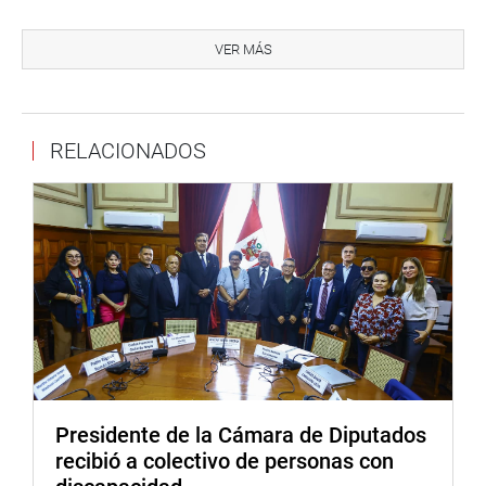
“A pesar de contar con profesionales (ginecólogo,
tecnólogo médico, cardiólogo, obstetras y personal
VER MÁS
administrativo), falta ecógrafo, equipos hematólogicos,
unidades dentales, que dificultan la prestación de un
óptimo servicio”, manifestó.
RELACIONADOS
OFICINA DE COMUNICACIONES E IMAGEN
INSTITUCIONAL
Presidente de la Cámara de Diputados
recibió a colectivo de personas con