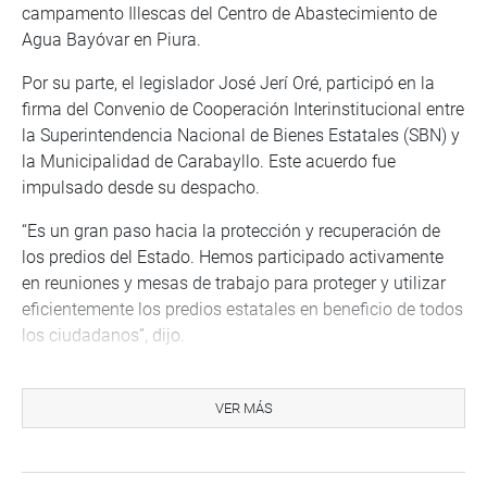
campamento Illescas del Centro de Abastecimiento de
Agua Bayóvar en Piura.
Por su parte, el legislador José Jerí Oré, participó en la
firma del Convenio de Cooperación Interinstitucional entre
la Superintendencia Nacional de Bienes Estatales (SBN) y
la Municipalidad de Carabayllo. Este acuerdo fue
impulsado desde su despacho.
“Es un gran paso hacia la protección y recuperación de
los predios del Estado. Hemos participado activamente
en reuniones y mesas de trabajo para proteger y utilizar
eficientemente los predios estatales en beneficio de todos
los ciudadanos”, dijo.
También, se reunió con el alcalde provincial de
Parinacochas, en Ayacucho, Yony Reyes Anampa, a fin de
VER MÁS
discutir la necesidad de crear la Universidad Nacional
Tecnológica del Sur y abordar los problemas de
saneamiento en dicha provincia.