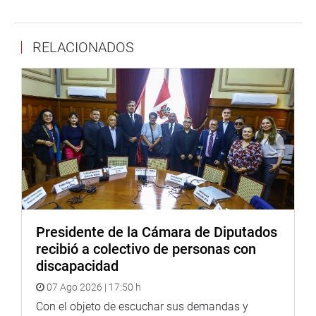
director de Operaciones del FBI, José A. Pérez, la reunión
tuvo como objetivo de hacer un trabajo conjunto y
RELACIONADOS
fortalecer el nuevo plan nacional de seguridad ciudadana.
Su colega Alex Paredes Gonzales también sostuvo una
reunión representante de los Promotores Educativos
Comunitarios con funcionarios del MIDIS y el MINEDU
para atender la problemática de los PRONOEI.
Los temas que trataron en la mesa técnica fueron los
pagos de propinas a promotoras, presupuesto de
desayuno para los niños del ciclo 1, así como las
condiciones para la contratación de personal y
estudiantes de Educación Inicial.
Presidente de la Cámara de Diputados
recibió a colectivo de personas con
LORETO
discapacidad
Por su parte, el congresista Jorge Morante Figari se
07 Ago 2026 | 17:50 h
reunió el director de DISAFILPA, Raúl Del Águila, quien
Con el objeto de escuchar sus demandas y
informó que la superposición de predios es la principal