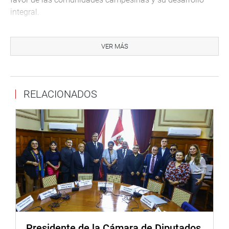
integral.
MOQUEGUA
VER MÁS
El congresista Jorge Coayla Juárez se reunió con la
responsable de la Unidad Zonal Tacna – Moquegua
Provías Nacional para revisar el avance de las acciones
de mantenimiento del proyecto Carretera Moquegua –
RELACIONADOS
Omate – Arequipa.
Presidente de la Cámara de Diputados