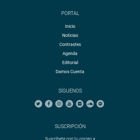
PORTAL
Inicio
Noticias
Contrastes
Agenda
Editorial
Damos Cuenta
Varas Meléndez se comprometió a gestionar una reunión
SÍGUENOS
con todos los directores de redes, hospitales y la
Dirección Regional de Salud de Lima, para que un
especialista pueda orientar un mejor trabajo en las redes
de salud de Áncash.
SUSCRIPCIÓN
ICA
Suscríbete con tu correo a