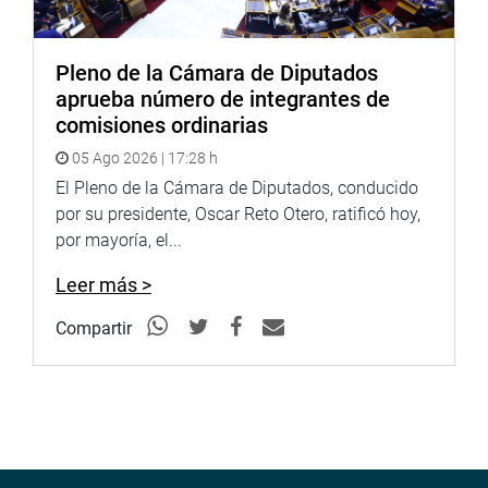
Red de Salud Huaylas Sur a finde coordinar acciones para
solucionar sus principales problemáticas, tal como ocurre
con el Hospital de Contigencia de Recuay cuya
Pleno de la Cámara de Diputados
infraestructura se encuentra deteriorada y sus
aprueba número de integrantes de
instalaciones infestado de roedores.
comisiones ordinarias
05 Ago 2026 | 17:28 h
El Pleno de la Cámara de Diputados, conducido
por su presidente, Oscar Reto Otero, ratificó hoy,
por mayoría, el...
Leer más >
Compartir