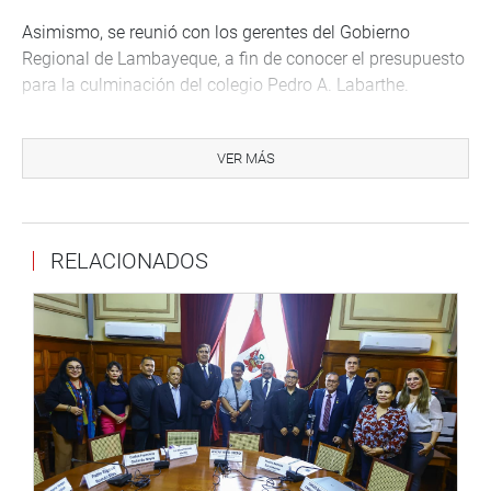
Asimismo, se reunió con los gerentes del Gobierno
Regional de Lambayeque, a fin de conocer el presupuesto
para la culminación del colegio Pedro A. Labarthe.
La legisladora aprovechó un alto a su jornada para
expresar su cálido reconocimiento y felicitación a la
VER MÁS
Universidad de Chiclayo, al celebrarse su trigésimo
noveno aniversario de vida institucional, y transmitió su
saludo al rector Danilo Escobar, a los docentes, a la plana
RELACIONADOS
administrativa y a los educandos.
LA LIBERTAD
El congresista Diego Bazán Calderón, en compañía de la
congresista Rosangella Barbarán Reyes (FP), se reunió
con el jefe zonal de Migraciones de La Libertad, Ismael
Iglesias.
“El funcionario, junto a su equipo técnico, nos expuso