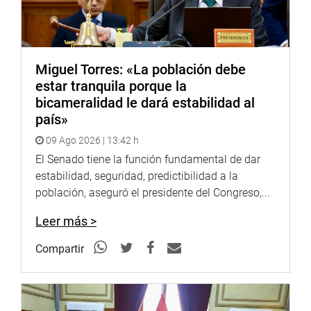
La legisladora instó a los titulares de los diferentes
ministerios a que atiendan sus oficios que, en todo caso,
resumen la voz de la ciudadanía.
Miguel Torres: «La población debe
estar tranquila porque la
Vilcatoma también se refirió a la firma del convenio que
bicameralidad le dará estabilidad al
impulsa la Fiscalía de nuestro país con la empresa
país»
Odebrecht, calificando como irrisoria la suma que pagará
esta empresa por reparación al Estado.
09 Ago 2026 | 13:42 h
El Senado tiene la función fundamental de dar
PRENSA CONGRESO
estabilidad, seguridad, predictibilidad a la
población, aseguró el presidente del Congreso,...
Leer más >
Compartir