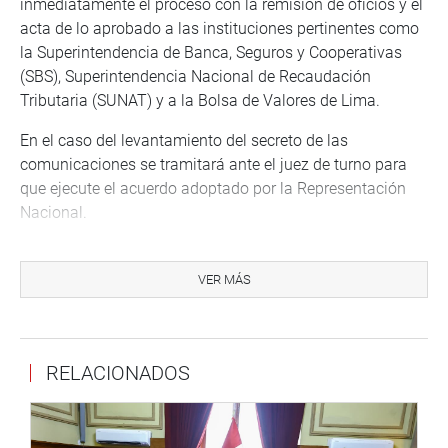
inmediatamente el proceso con la remisión de oficios y el
acta de lo aprobado a las instituciones pertinentes como
la Superintendencia de Banca, Seguros y Cooperativas
(SBS), Superintendencia Nacional de Recaudación
Tributaria (SUNAT) y a la Bolsa de Valores de Lima.
En el caso del levantamiento del secreto de las
comunicaciones se tramitará ante el juez de turno para
que ejecute el acuerdo adoptado por la Representación
Nacional.
Consultada si Pedro Pablo Kuczynski pasó estar en
calidad de investigado, la presidente de la comisión dijo
VER MÁS
que no podía citar nombres porque es un acuerdo que
tiene que mantenerse en absoluta reserva.
“El resultado de las investigaciones se hará público en el
RELACIONADOS
informe final que emitirá la comisión, mientras tanto todo
se mantendrá en reserva”, remarcó la presidenta de la
Comisión Lava Jato.