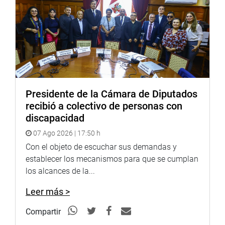
Bartra también informó que la comisión tiene una agenda
bien apretada y está aligerando el paso porque se está
aproximando el plazo de vigencia de la comisión el 4 de
julio. “Todo el actuar de los miembros de la Comisión ha
sido dentro del debido proceso”, subrayó.
Respecto a la renuencia del alcalde Luis Castañeda
Presidente de la Cámara de Diputados
Lossio de no hacer caso a la convocatoria, la congresista
recibió a colectivo de personas con
dijo que se le citará por tercera vez y de lo contrario se le
discapacidad
aplicará los apremios que le asiste la ley a la Comisión.
(JON)
07 Ago 2026 | 17:50 h
Con el objeto de escuchar sus demandas y
PRENSA-CONGRESO
establecer los mecanismos para que se cumplan
4-5-18
los alcances de la...
Leer más >
Compartir