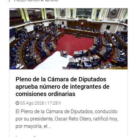
remarcó.
Dijo que sí se requiere de la reconstrucción de vías, pero al
mismo tiempo se debe cuidar la salud de la población
precisamente por efectos de la polvareda que suele
levantarse en diferentes vías y ello afecta a la población.
PRENSA CONGRESO
Pleno de la Cámara de Diputados
aprueba número de integrantes de
comisiones ordinarias
05 Ago 2026 | 17:28 h
El Pleno de la Cámara de Diputados, conducido
por su presidente, Oscar Reto Otero, ratificó hoy,
por mayoría, el...