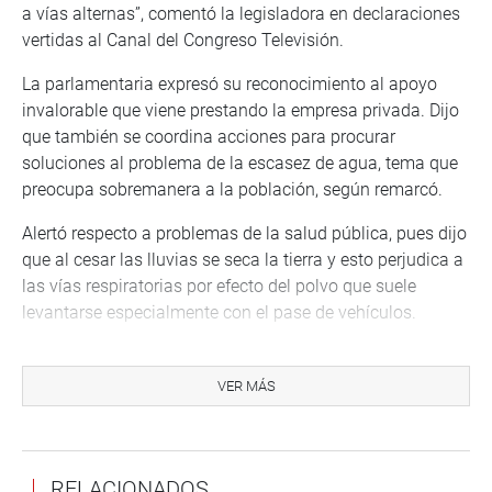
a vías alternas”, comentó la legisladora en declaraciones
vertidas al Canal del Congreso Televisión.
La parlamentaria expresó su reconocimiento al apoyo
invalorable que viene prestando la empresa privada. Dijo
que también se coordina acciones para procurar
soluciones al problema de la escasez de agua, tema que
preocupa sobremanera a la población, según remarcó.
Alertó respecto a problemas de la salud pública, pues dijo
que al cesar las lluvias se seca la tierra y esto perjudica a
las vías respiratorias por efecto del polvo que suele
levantarse especialmente con el pase de vehículos.
“Este tema nos tiene bastante preocupados, además de la
rotura del canal madre de Chavimochic, que nos tiene sin
VER MÁS
agua, ahora nos enfrentamos a la acumulación de polvo
que puede producir problemas respiratorios en la
población. Se necesita retirar ese polvo y para ello hay
RELACIONADOS
que trabajar en planes de contingencia en salud”,