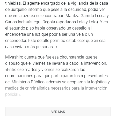
tinieblas. El agente encargado de la vigilancia de la casa
de Surquillo informó que pese a la oscuridad, podía ver
que en la azotea se encontraban Maritza Garrido Lecca y
Carlos Inchaústegui Degola (apodados Lola y Lolo). Y en
el segundo piso había observado un destello, al
encenderse una luz que podría ser una vela o un
encendedor. Este detalle permitió establecer que en esa
casa vivían más personas…»
Miyashiro cuenta que fue esa circunstancia que se
dispuso que el viernes se llevaría a cabo la intervención.
«Entre ese martes y viernes se realizaron las
coordinaciones para que participaran los representantes
del Ministerio Público, además se acopiaron la logística y
medios de criminalística necesarios para la intervención
policial».
Habían tres casas en la mira del GEIN: una vivienda en
Balconcillo y la otras dos ubicadas en La Molina y la
VER MÁS