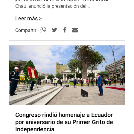
vivienda, el tío de Maritza Garrido Lecca y su
Chau, anunció la presentación del...
acompañante. Los otros doce agentes nos acercamos a
la carrera e ingresamos a la casa».
Leer más >
«Me dirigí -relata el congresista Miyashiro- directamente
Compartir
al segundo piso y al subir por las escaleras observé que
una mujer estaba cerrando una puerta corrediza, por lo
que me lancé contra la mampara, derribándola y cayendo
al piso, en tanto que dos agentes pasaban sobre mi hacia
el pasadizo de la izquierda y los otros dos hacia la
derecha».
«Al escuchar el grito: «¡Positivo para el Cachetón!», me
paré y me dirigí a esa habitación y encontré a Abimael
Guzmán acompañado de María Elena Albertina
Iparraguirre, la camarada Miriam. Un asustado Abimael
Guzmán me preguntaba:-«¿Quiénes son ustedes? porque
Congreso rindió homenaje a Ecuador
él suponía que éramos del MRTA o de un escuadrón de la
por aniversario de su Primer Grito de
muerte y que lo íbamos a eliminar».
Independencia