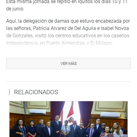
Esta misma jornada se repitió en Iquitos los días 10 y 11
de junio.
Aquí, la delegación de damas que estuvo encabezada por
las señoras, Patricia Alvarez de Del Aguila e Isabel Novoa
de Gonzales, visitó los centros educativos en los caseríos
Independencia, en Puerto Almendras, y El Milagro.
El 15 y 16 de junio último, el Comité de Damas visitó
Satipo, en Junín.
VER MÁS
La delegación representada -esta vez- por la señora
Zoraida Echevarría visitó Alto Puñizas y los centros
poblados San Luis de Shuaro y Sanchiro de Palomar y el
RELACIONADOS
colegio Puente Copelo.
Además de los kits escolares, entregó prendas de vestir
para niños y adultos.
La presente gestión del Comité de Damas que preside la
señora Cecilia Salgado Rubianes se caracteriza por su