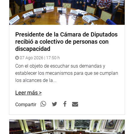
permanente labor social y solidaria en favor de los
sectores menos favorecidos del país.
Presidente de la Cámara de Diputados
PRENSA CONGRESO
recibió a colectivo de personas con
discapacidad
Puede encontrar más información en nuestra página web
y redes sociales.
07 Ago 2026 | 17:50 h
Con el objeto de escuchar sus demandas y
http://www.congreso.gob.pe/
establecer los mecanismos para que se cumplan
Facebook:
los alcances de la...
https://www.facebook.com/congresoperu
Twitter:
https://twitter.com/congresoperu
Leer más >
Youtube:
http://www.youtube.com/congresoperu
Soundcloud:
https://soundcloud.com/radiocongreso
Compartir