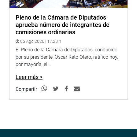
legisladores miembros de la comisión Lava Jato. (JSR)
Pleno de la Cámara de Diputados
aprueba número de integrantes de
PRENSA CONGRESO
comisiones ordinarias
Puede encontrar más información en nuestra página web
05 Ago 2026 | 17:28 h
y redes sociales.
El Pleno de la Cámara de Diputados, conducido
por su presidente, Oscar Reto Otero, ratificó hoy,
http://www.congreso.gob.pe/
por mayoría, el...
Facebook:
https://www.facebook.com/congresoperu
Leer más >
Twitter:
https://twitter.com/congresoperu
Youtube:
http://www.youtube.com/congresoperu
Compartir
Soundcloud:
https://soundcloud.com/radiocongreso