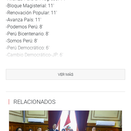
-Bloque Magisterial: 11′
-Renovación Popular: 11′
-Avanza País: 11′
-Podemos Perú: 8′
-Perú Bicentenario: 8′
-Somos Perú: 8′
-Perú Democrático: 6′
-Cambio Democrático-JP: 6′
Cabe indicar que el Pleno del Congreso acordó, el viernes
pasado, que el ministro del Interior deberá presentarse
VER MÁS
ante la Representación Nacional el jueves 9 de marzo, a
las 15:00 horas, para responder los pliegos interpelatorios
contenidos en las mociones 5371, 5389 y la 5706
RELACIONADOS
En la sesión de la Junta de Portavoces, además se
aprobó los pedidos planteados por los directivos
portavoces para incluir diversos proyectos de ley y
mociones a la orden del día del Pleno del Congreso.