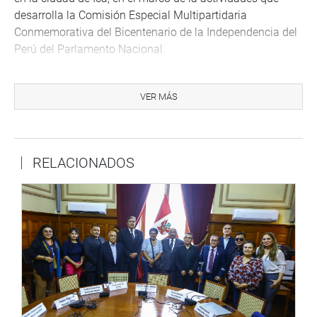
desarrolla la Comisión Especial Multipartidaria
Conmemorativa del Bicentenario de la Independencia del
Perú del Parlamento Nacional.
En la víspera, Alva Prieto hizo una visita de fiscalización a
la Institución Educativa General Juan Pablo Fernandini,
VER MÁS
en el distrito iqueño de Guadalupe, donde constató que
sus instalaciones no cumplen con los requisitos mínimos
para recibir a sus alumnos este 14 de marzo en formato
RELACIONADOS
semipresencial.
OFICINA DE COMUNICACIONES