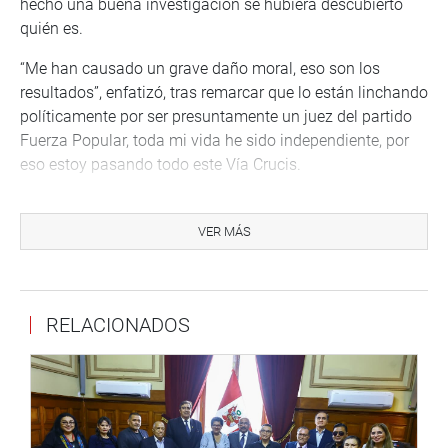
hecho una buena investigación se hubiera descubierto
quién es.
“Me han causado un grave daño moral, eso son los
resultados”, enfatizó, tras remarcar que lo están linchando
políticamente por ser presuntamente un juez del partido
Fuerza Popular, toda mi vida he sido independiente, por
eso estoy pasando todo este Vía Crucis.
Respecto a supuestos favores para viajar al mundial de
Rusia dijo que no ha recibido ningún favor, negando
VER MÁS
rotundamente que el actual presidente de la Federación
Peruana de Fútbol, Edwin Oviedo haya tenido algún caso
en la sala que él presidía.
RELACIONADOS
Dijo que en principio, los medios de prensa lo han
perseguido en los últimos meses. “Me han considerado
un tipo soberbio, cínico, pero ahora ante el país, quiero
pedirle disculpas a los 33 millones de peruanos “por
haberme expresado con términos que no son acorde con