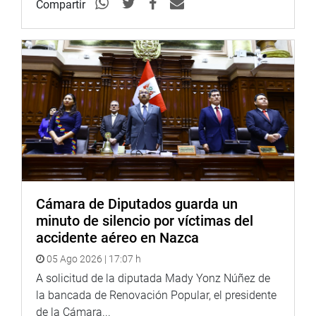
Compartir
CENTRO DE NOTICIAS
PRENSA-CONGRESO 17-07-19
Puede encontrar más información en nuestra página web
y redes sociales.
Heraldo
:
goo.gl/Ty5Tto
Cámara de Diputados guarda un
minuto de silencio por víctimas del
Portal:
http://www.congreso.gob.pe/
accidente aéreo en Nazca
Facebook:
https://goo.gl/s5t7XN
05 Ago 2026 | 17:07 h
A solicitud de la diputada Mady Yonz Núñez de
Twitter:
https://goo.gl/iMywRR
la bancada de Renovación Popular, el presidente
YouTube:
https://goo.gl/VBXBNk
de la Cámara...