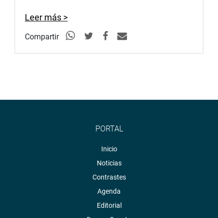
Radio:
goo.gl/hMwTg1
Leer más >
fotografia.congreso.gob.pe
Compartir
PORTAL
Inicio
Noticias
Contrastes
Agenda
Editorial