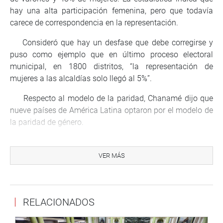
hay una alta participación femenina, pero que todavía
carece de correspondencia en la representación.
Consideró que hay un desfase que debe corregirse y
puso como ejemplo que en último proceso electoral
municipal, en 1800 distritos, “la representación de
mujeres a las alcaldías solo llegó al 5%”.
Respecto al modelo de la paridad, Chanamé dijo que
nueve países de América Latina optaron por el modelo de
la paridad de género.
“SerÍa muy positivo que se implemente como un
incentivo para la participación de la mujer”, afirmó.
VER MÁS
Respecto al voto preferencial, señaló que si se
garantizan las elecciones primarias, no tiene sentido el
voto preferencial.
RELACIONADOS
A esta sesión también han sido invitados destacados