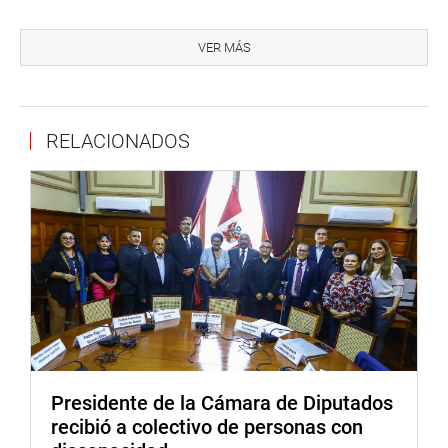
A las 3 de la tarde, la tercera vicepresidenta del
Parlamento Luciana León presidirá el foro internacional
VER MÁS
«Impacto de sinergia entre la educación, la ciencia y la
tecnología en la sociedad» que se realizará en el auditorio
Alberto Andrade Carmona mientras que a las 3.30 de la
RELACIONADOS
tarde empezará la conferencia «Principales retos para la
comunidad internacional en los próximos años»
organizada por la Comisión de Relaciones Exteriores del
Parlamento. (JSR)
PRENSA CONGRESO
Presidente de la Cámara de Diputados
recibió a colectivo de personas con