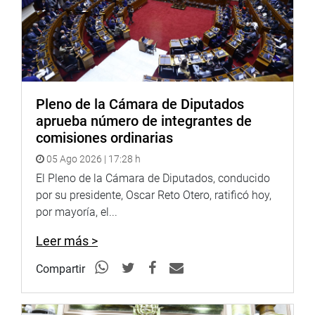
la voz, la expresión y voluntad del pueblo”, refirió.
En la rueda de prensa también estuvieron los
parlamentarios Roberto Angulo, Celia Anicama y Wílder
Ruiz. (ac)
Pleno de la Cámara de Diputados
aprueba número de integrantes de
comisiones ordinarias
PRENSA-CONGRESO
05 Ago 2026 | 17:28 h
El Pleno de la Cámara de Diputados, conducido
por su presidente, Oscar Reto Otero, ratificó hoy,
por mayoría, el...
Leer más >
Compartir