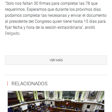
“Solo nos faltan 30 firmas para completar las 78 que
requerimos. Esperamos que durante los próximos días
podamos completar las necesarias y enviar el documento
al presidente del Congreso quien tiene hasta 15 días para
fijar fecha y hora de la sesión extraordinaria”, anotó
Delgado.
RESPALDO DE SU BANCADA
VER MÁS
Previamente, el vocero de Dignidad y Democracia
(DD), congresista Justiniano Apaza, anunció el público
respaldo de su bancada a la iniciativa del legislador
Jaime Delgado de promover la convocatoria a sesión
RELACIONADOS
extraordinaria.
“Hacemos un llamado a todas las bancadas para
que se sumen a esta iniciativa y demostrar al país que
somos coherentes y consecuentes de que el Congreso es