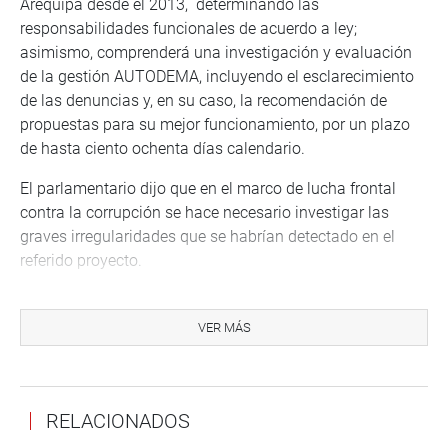
Arequipa desde el 2013, determinando las
responsabilidades funcionales de acuerdo a ley;
asimismo, comprenderá una investigación y evaluación
de la gestión AUTODEMA, incluyendo el esclarecimiento
de las denuncias y, en su caso, la recomendación de
propuestas para su mejor funcionamiento, por un plazo
de hasta ciento ochenta días calendario.
El parlamentario dijo que en el marco de lucha frontal
contra la corrupción se hace necesario investigar las
graves irregularidades que se habrían detectado en el
referido proyecto.
Señaló que el proyecto de irrigación que empezó con una
inversión de 148 millones de dólares, ahora se pretende
VER MÁS
subirla a 850 millones de dólares.
Por votación mayoritaria (92 votos), la moción fue
admitida para su debate. Hubo 0 abstenciones y 2 en
RELACIONADOS
contra.