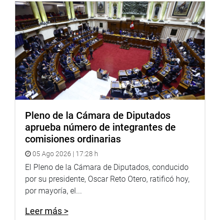
Antes, el pleno aprobó por unanimidad la conformación
de una comisión para que investigue las presuntas
irregularidades y posibles actos de corrupción en el
gobierno regional del Callao. El plazo de investigación es
por 6 meses.
Pleno de la Cámara de Diputados
CENTRO DE NOTICIAS
aprueba número de integrantes de
comisiones ordinarias
PRENSA-CONGRESO 19-4-18
05 Ago 2026 | 17:28 h
Puede encontrar más información en nuestra página web
El Pleno de la Cámara de Diputados, conducido
y redes sociales.
por su presidente, Oscar Reto Otero, ratificó hoy,
Heraldo
por mayoría, el...
:
http://www.goo.gl/Ty5Tto
Portal:
Leer más >
http://www.congreso.gob.pe/