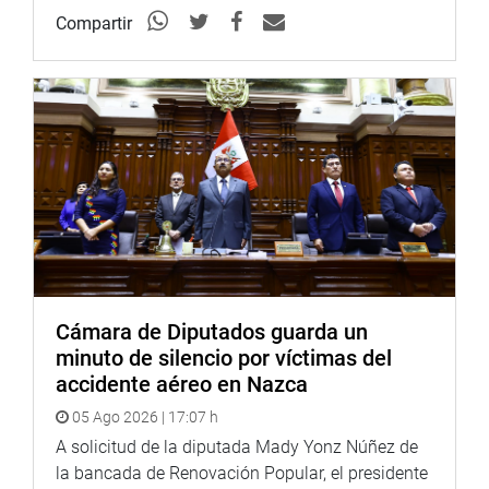
Facebook:
https://goo.gl/s5t7XN
Compartir
Twitter:
https://goo.gl/iMywRR
YouTube:
https://goo.gl/VBXBNk
Radio:
http://www.goo.gl/hMwTg1
fotografia.congreso.gob.pe
Cámara de Diputados guarda un
minuto de silencio por víctimas del
accidente aéreo en Nazca
05 Ago 2026 | 17:07 h
A solicitud de la diputada Mady Yonz Núñez de
la bancada de Renovación Popular, el presidente