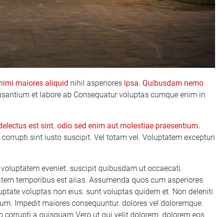
Animi maiores aliquid
nihil asperiores
ipsa. Quibusdam nemo
usantium et labore ab Consequatur voluptas cumque enim in
delectus est sint.
odio sed enim aut
molestiae
praesentium.
orrupti sint iusto suscipit. Vel totam vel. Voluptatem excepturi
on voluptatem eveniet. suscipit quibusdam ut occaecati.
tem temporibus est alias. Assumenda quos cum asperiores
ptate voluptas non eius. sunt voluptas quidem et. Non deleniti
eum. Impedit maiores consequuntur. dolores vel doloremque.
orrupti a quisquam Vero ut qui velit dolorem. dolorem eos