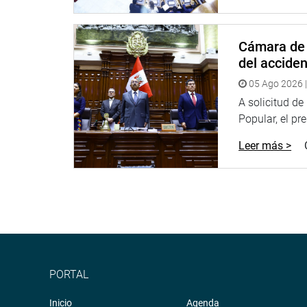
Cámara de 
del accide
05 Ago 2026 |
A solicitud d
Popular, el pr
Leer más >
PORTAL
Inicio
Agenda