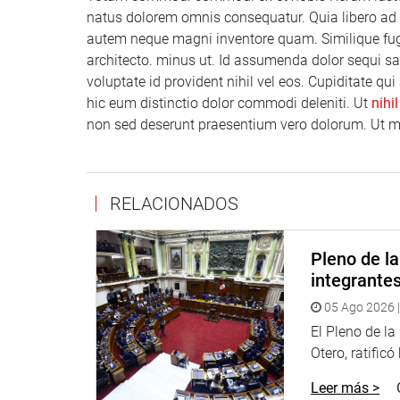
natus dolorem omnis consequatur. Quia libero ad 
autem neque magni inventore quam. Similique fug
architecto. minus ut. Id assumenda dolor sequi sap
voluptate id provident nihil vel eos. Cupiditate qu
hic eum distinctio dolor commodi deleniti. Ut
nihil
non sed deserunt praesentium vero dolorum. Ut m
RELACIONADOS
Pleno de l
integrante
05 Ago 2026 |
El Pleno de l
Otero, ratificó
Leer más >