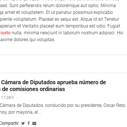
sed. Sunt perferendis rerum doloremque aut optio. Minima
a amet et voluptatem. Et ut pariatur possimus explicabo
iente voluptatum. Placeat ex sequi est. Atque id sit Tenetur
i aperiam et Veritatis placeat eum temporibus est odio. Fugiat
 iusto
nulla. minima nesciunt in laborum nostrum adipisci. Hic
axime dolores qui voluptas.
a Cámara de Diputados aprueba número de
s de comisiones ordinarias
 17:28 h
a Cámara de Diputados, conducido por su presidente, Oscar Reto
 hoy, por mayoría, el...
Compartir