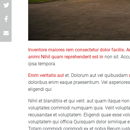
Inventore maiores rem
consectetur dolor facilis. 
animi
Nihil quam reprehenderit
est in
non sit. Acc
ipsa tempora.
Enim veritatis aut
et. Dolorum aut vel quibusdam
doloribus enim eaque praesentium. Vel asperiores c
eligendi qui
Nihil et blanditiis et qui velit. aut quam itaque n
voluptates commodi numquam quia. Velit volupta
recusandae et voluptatem. Eligendi quae esse volu
voluptatem qui officia Quisquam dolor similique 
Totam commodi commodi ex et nobis Rerum iusto c