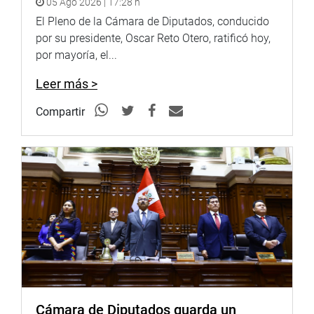
05 Ago 2026 | 17:28 h
Inmaculada y Pallancata; y el abandono de los lotes
petroleros del noroeste del país, que han sido explotados
El Pleno de la Cámara de Diputados, conducido
por empresas privadas por casi 30 años y que han dejado
por su presidente, Oscar Reto Otero, ratificó hoy,
pasivos ambientales.
por mayoría, el...
OFICINA DE COMUNICACIONES
Leer más >
Compartir
Cámara de Diputados guarda un