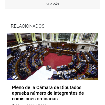
señala que, durante el desarrollo de las sesiones, el
VER MÁS
congresista cuya lengua materna originaria o indígena
sea distinta al castellano, puede solicitar la presencia de
un intérprete.
RELACIONADOS
Previamente, el grupo de trabajo archivó el dictamen que
proponía crear la dirección general de comunidades
campesinas, nativas y pueblos indígenas u originarios; y
el programa de desarrollo económico de comunidades
campesinas, nativas y pueblos indígenas u originarios en
el organigrama del Ministerio de Desarrollo Agrario y
Riego.
Por otro lado, se presentaron el viceministro de Gestión
Ambiental, Mariano Castro Sánchez-Moreno, y el
viceministro de Energía, Jorge Chávez Cresta, quienes
Pleno de la Cámara de Diputados
respondieron las preguntas de los congresistas sobre el
aprueba número de integrantes de
estado actualizado de la ejecución del plan de cierre de
comisiones ordinarias
minas, de las unidades Mineras Apumayo, Breapampa,