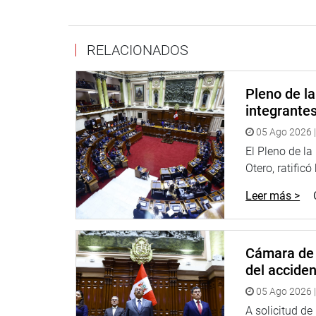
Hora : 15:00 horas Lugar : Sala Raúl Porras Barre
RELACIONADOS
El ingreso es libre.
Lima, 28 de diciembre de 2015.
Pleno de l
integrante
05 Ago 2026 |
Despacho del Congresista Hugo Carrillo Cavero.
El Pleno de l
Otero, ratificó
Leer más >
Cámara de 
del accide
05 Ago 2026 |
A solicitud d