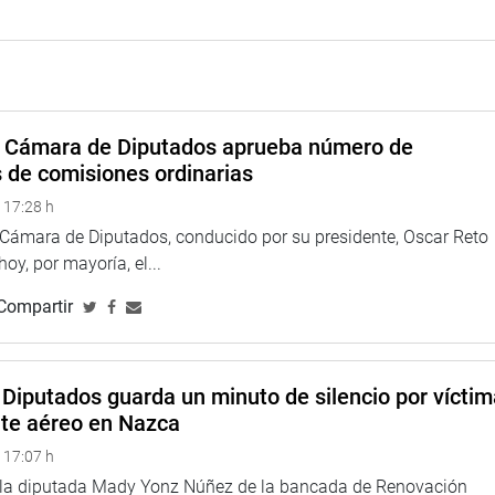
nechea del Congreso de la República.
a Cámara de Diputados aprueba número de
s de comisiones ordinarias
 17:28 h
a Cámara de Diputados, conducido por su presidente, Oscar Reto
 hoy, por mayoría, el...
Compartir
Diputados guarda un minuto de silencio por vícti
nte aéreo en Nazca
 17:07 h
e la diputada Mady Yonz Núñez de la bancada de Renovación