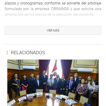
plazos y cronogramas, conforme se advierte del arbitraje
formulado por la empresa OBRAINSA y que solicita una
ampliación de los plazos de la ejecución del proyecto.
De igual manera, hizo hincapié que la empresa habría
sido favorecida con acuerdos sobre ampliación de plazos
VER MÁS
y controversias sin arbitraje, habiendo generado el pago
de mayores gastos generales e indemnizaciones
aproximadamente por más de 11.5 millones de soles.
RELACIONADOS
Por último mostró su preocupación por estas presuntas
irregularidades en el proyecto especial de irrigación e
hidroenergético del Alto Piura – Peihap, porque a la fecha
se encuentra paralizada ésta emblemática obra para la
región Piura discutiéndose actualmente la resolución del
contrato. (JR)