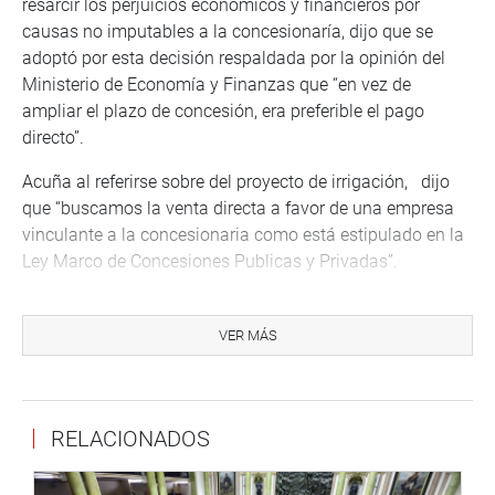
resarcir los perjuicios económicos y financieros por
causas no imputables a la concesionaría, dijo que se
adoptó por esta decisión respaldada por la opinión del
Ministerio de Economía y Finanzas que “en vez de
ampliar el plazo de concesión, era preferible el pago
directo”.
Acuña al referirse sobre del proyecto de irrigación, dijo
que “buscamos la venta directa a favor de una empresa
vinculante a la concesionaria como está estipulado en la
Ley Marco de Concesiones Publicas y Privadas”.
Explicó que se adoptó esta medida que fue autorizada
por el Consejo Regional de Lambayeque y atendiendo al
VER MÁS
contrato de concesión que establecía que la venta de las
38 mil hectáreas tenía que ser exitosa para que el
proyecto salga adelante.
RELACIONADOS
Dijo que previamente se realizaron dos subastas que no
lograron la venta total.