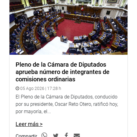
El contrato original prohibía expresamente que H2Olmos
S.A. (Empresa de Odebrecht) y cualquier otra vinculante a
ésta, comprar estas tierras. Sin embargo, del total de 38
mil hectáreas que debieron ser subastadas, Odebrecht
adquirió 11,530 hectáreas.
Al inicio de la sesión, los congresistas Víctor Andrés
García Belaunde y Mauricio Mulder, cuestionaron la
Pleno de la Cámara de Diputados
doble función con la que asistía el abogado Ricardo
aprueba número de integrantes de
Quijano a pedido de Acuña.
comisiones ordinarias
Finalmente, el gobernador regional dijo que Quijano solo
05 Ago 2026 | 17:28 h
asistía en calidad de funcionario de esa entidad y ya no
El Pleno de la Cámara de Diputados, conducido
como su abogado.
por su presidente, Oscar Reto Otero, ratificó hoy,
por mayoría, el...
Leer más >
CENTRO DE NOTICIAS
Compartir