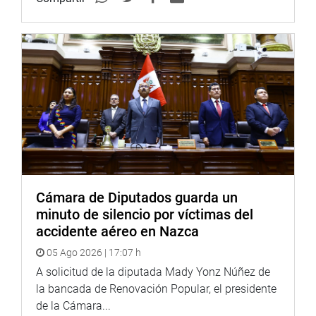
PRENSA-CONGRESO 11-5-18
Puede encontrar más información en nuestra página web
y redes sociales.
Heraldo
:
goo.gl/Ty5Tto
Portal:
http://www.congreso.gob.pe/
Cámara de Diputados guarda un
Facebook:
https://goo.gl/s5t7XN
minuto de silencio por víctimas del
accidente aéreo en Nazca
Twitter:
https://goo.gl/iMywRR
05 Ago 2026 | 17:07 h
YouTube:
https://goo.gl/VBXBNk
A solicitud de la diputada Mady Yonz Núñez de
Radio:
goo.gl/hMwTg1
la bancada de Renovación Popular, el presidente
fotografia.congreso.gob.pe
de la Cámara...