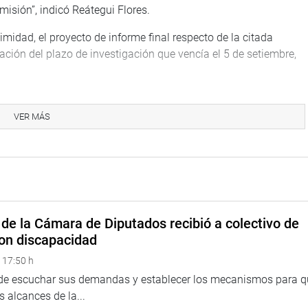
isión”, indicó Reátegui Flores.
midad, el proyecto de informe final respecto de la citada
iación del plazo de investigación que vencía el 5 de setiembre,
aciones efectuadas se han producido diversos hechos
o personas naturales como jurídicas, entre ellos funcionarios
VER MÁS
 instituciones cuyas respuestas aún están en proceso de
o. Además, está pendiente recabar declaraciones testimoniales
públicos a fin de determinar responsabilidades”, informó
de la Cámara de Diputados recibió a colectivo de
a necesidad de plantear propuestas legislativas integrales es
on discapacidad
gación.
 17:50 h
 de escuchar sus demandas y establecer los mecanismos para 
 alcances de la...
 de Trabajo encargado de investigar las presuntas