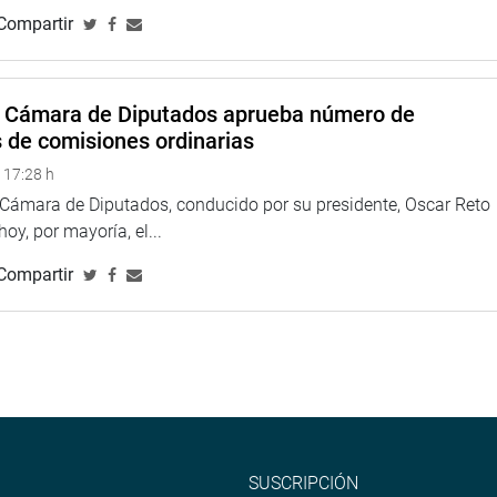
Compartir
ua y alcantarillado en las 10 provincias de Cajamarca.
de su coordinador el congresista Segundo Tapia Bernal (FP)
onal de Cajamarca y de Pro región permitieron que el señor
a Cámara de Diputados aprueba número de
jecución del proyecto “Mejoramiento y ampliación de los
s de comisiones ordinarias
iento de aguas residuales de las ciudades de Chota, Cutervo y
 17:28 h
a Cámara de Diputados, conducido por su presidente, Oscar Reto
ultor de la empresa NUS del Perú, contratado para la
 hoy, por mayoría, el...
citación, supervisión, puesta en marcha y liquidación del
Compartir
jadores y la población reconocen a la empresa Infraestructura
e Guevara, como ejecutante de la obra. Aparte de ello la citada
3 Obras y Servicios.
da remitir el informe a la Gerencia de Aseguramiento de la
 fin de que inicie las investigaciones pertinentes, entre otras
ente de Cajamarca”, concluyó Tapia.
SUSCRIPCIÓN