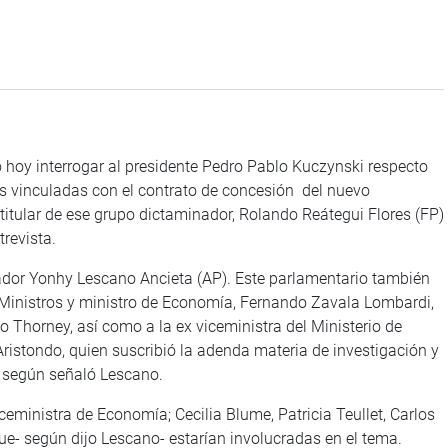
 hoy interrogar al presidente Pedro Pablo Kuczynski respecto
des vinculadas con el contrato de concesión del nuevo
 titular de ese grupo dictaminador, Rolando Reátegui Flores (FP)
revista.
slador Yonhy Lescano Ancieta (AP). Este parlamentario también
de Ministros y ministro de Economía, Fernando Zavala Lombardi,
do Thorney, así como a la ex viceministra del Ministerio de
Aristondo, quien suscribió la adenda materia de investigación y
l, según señaló Lescano.
ministra de Economía; Cecilia Blume, Patricia Teullet, Carlos
ue- según dijo Lescano- estarían involucradas en el tema.