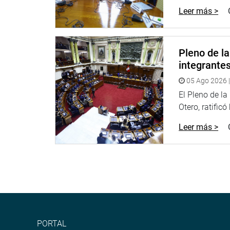
Leer más >
irregularidades en las obras de saneamiento de ag
La sustentación de dicho informe estuvo a cargo 
quien informó que funcionarios del Gobierno Regi
Pleno de l
Werner Guevara participe en todo el proceso de e
integrante
sistemas de agua potable, alcantarillado y tratam
Hualgayoc”.
05 Ago 2026 |
El Pleno de l
El informe concluye que el señor Guevara fue cons
Otero, ratificó
elaboración del expediente técnico y asesoró la li
proyecto materia de investigación.
Leer más >
Además -según señaló Tapia- los ingenieros traba
& Servicios Contratistas Generales SA, propiedad d
empresa cobro pagos a favor de la contratista BM
Por lo antes señalado y otros cargos, se recomien
Calidad de la Contraloría General de la República a
recomendaciones. “Fue una estafa para nuestra g
PORTAL