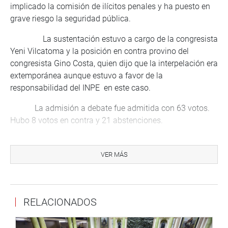
implicado la comisión de ilícitos penales y ha puesto en
grave riesgo la seguridad pública.
La sustentación estuvo a cargo de la congresista
Yeni Vilcatoma y la posición en contra provino del
congresista Gino Costa, quien dijo que la interpelación era
extemporánea aunque estuvo a favor de la
responsabilidad del INPE en este caso.
La admisión a debate fue admitida con 63 votos.
Hubo 8 votos en contra y 21 abstenciones.
LAS OTRAS MOCIONES
VER MÁS
De otro lado, al haberse aprobado la
reconsideración de la votación que posibilitó inicialmente
la presencia del ministro de Energía y Minas, Francisco
Ísmodes, para responder al pliego interpelatorio de la
RELACIONADOS
moción 9799, se desechó su asistencia programada para
el miércoles 21 de este mes.