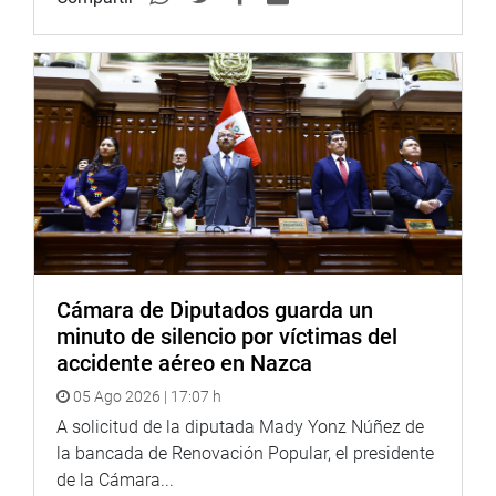
Tampoco prosperó la admisión a debate de la otra
moción de interpelación (N° 9775) al ministro de Energía
y Minas, esta vez sobre los hechos derivados del
otorgamiento de licencia del proyecto minero Tía María
(que se encuentra suspendido).
La sustentación estuvo a cargo del congresista
Hernando Cevallos y la oposición de su admisión a cargo
del congresista Sergio Dávila. La votación tuvo 24 votos a
favor, 35 en contra y 36 abstenciones. Se requerían 36
votos a favor, un tercio del número de congresistas
Cámara de Diputados guarda un
hábiles (presentes).
minuto de silencio por víctimas del
accidente aéreo en Nazca
La sesión del Pleno se levantó a las 7:48 pm.
Estuvo bajo la dirección de la primera vicepresidenta
05 Ago 2026 | 17:07 h
Karina Beteta.
A solicitud de la diputada Mady Yonz Núñez de
la bancada de Renovación Popular, el presidente
de la Cámara...