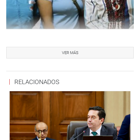
El legislador José Balcázar Zelada sostuvo una reunión
con representantes de médicos, obstetras, biólogos,
VER MÁS
destacados de Lambayeque y de otras regiones quienes
solicitan su reasignación laboral definitiva. Al respecto, se
dio a conocer que para este caso hay una iniciativa
RELACIONADOS
legislativa que se encuentra en las comisiones de Salud y
Población, y Presupuesto y Cuenta Genera de la
República, y esta en estudios para el dictamen respectivo.
También sostuvo un encuentro con delegados de fiscales
supra numerarios, con quienes abordó el proyecto de ley
sobre homologación de haberes de fiscales y jueces
supernumerarios y provisionales a nivel nacional, en
relación con lo que perciben sus pares titulares del