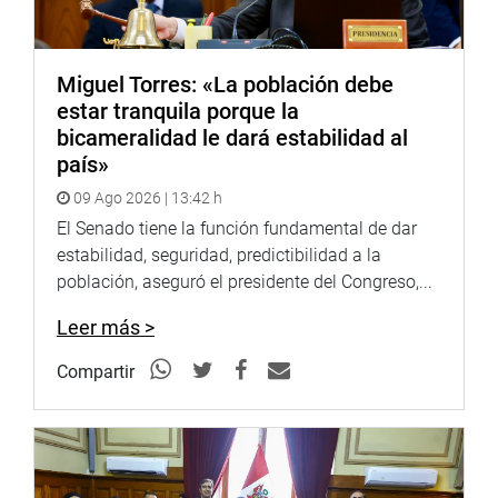
Ministerio Público y Poder Judicial.
“Este reclamo de justicia largamente postergado deberá
Miguel Torres: «La población debe
tratarse en la Comisión de Justicia y Derechos Humanos,
estar tranquila porque la
primando el principio jurídico-laboral-público de, a igual
bicameralidad le dará estabilidad al
trabajo, igual remuneración. Vamos a estar pendiente de
país»
este caso”, manifestó.
09 Ago 2026 | 13:42 h
En tanto, el congresista Flavio Cruz Mamani, visitó la
El Senado tiene la función fundamental de dar
Institución Educativa Inicial N.º 206 “Virgen de la
estabilidad, seguridad, predictibilidad a la
Candelaria” del distrito de Ayaviri, provincia de Melgar,
población, aseguró el presidente del Congreso,...
Puno, una institución con 39 años de creación continúa
formando a más de 40 niñas y niños de la comunidad.
Leer más >
Constató la urgente necesidad de mejorar su
Compartir
infraestructura, pues desde su inauguración no ha
recibido refacciones.
Asimismo, verificó que existe un convenio vigente que
permite viabilizar la designación del presupuesto para