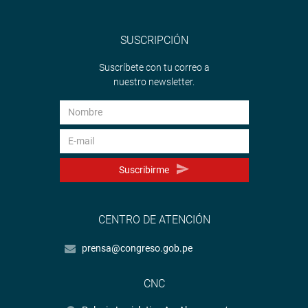
al campo.
OFICINA DE COMUNICACIONES E IMAGEN
SUSCRIPCIÓN
INSTITUCIONAL
Suscríbete con tu correo a
nuestro newsletter.
Suscribirme
CENTRO DE ATENCIÓN
prensa@congreso.gob.pe
CNC