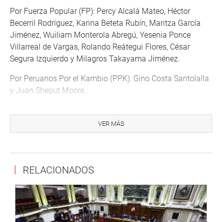
Por Fuerza Popular (FP): Percy Alcalá Mateo, Héctor
Becerril Rodríguez, Karina Beteta Rubín, Maritza García
Jiménez, Wuiliam Monterola Abregú, Yesenia Ponce
Villarreal de Vargas, Rolando Reátegui Flores, César
Segura Izquierdo y Milagros Takayama Jiménez.
Por Peruanos Por el Kambio (PPK): Gino Costa Santolalla
y Juan Sheput Moore.
Por Frente Amplio por Justicia, Vida y Libertad (FA):
Zacarías Lapa Inga. Por Alianza Para el Progreso (APP):
VER MÁS
Marisol Espinoza Cruz.
Por la Célula Parlamentaria Aprista (CPA): Javier
Velásquez Quesquén; y por Acción Popular (AP): Víctor
RELACIONADOS
García Belaunde.
ELIGEN A MILAGROS TAKAYAMA
A continuación y a propuesta del congresista Daniel