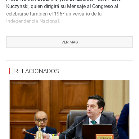
Kuczynski, quien dirigirá su Mensaje al Congreso al
celebrarse también el 196º aniversario de la
Independencia Nacional.
En la sesión estarán, igualmente, presidentes de los
poderes públicos, autoridades civiles, militares,
VER MÁS
eclesiásticas y miembros del cuerpo diplomático
acreditado en el país. (JTR).
RELACIONADOS
PRENSA-CONGRESO
Puede encontrar más información en nuestra página web
y redes sociales.
http://www.congreso.gob.pe/
Facebook:
https://www.facebook.com/congresoperu