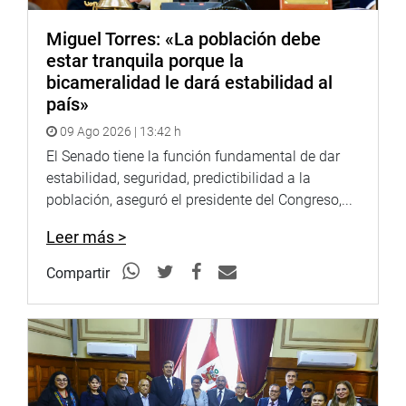
Twitter:
https://twitter.com/congresoperu
Miguel Torres: «La población debe
estar tranquila porque la
Youtube:
http://www.youtube.com/congresoperu
bicameralidad le dará estabilidad al
país»
Soundcloud:
https://soundcloud.com/radiocongreso
09 Ago 2026 | 13:42 h
El Senado tiene la función fundamental de dar
estabilidad, seguridad, predictibilidad a la
población, aseguró el presidente del Congreso,...
Leer más >
Compartir