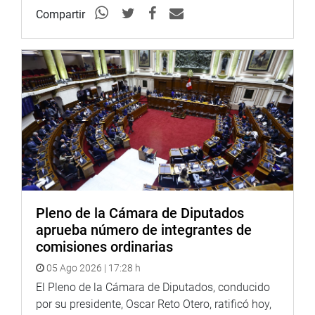
presente ley los lotes afectados en uso a favor de
Compartir
cualquier entidad estatal o municipal o personas jurídicas
de derecho privado que se encuentren siendo utilizados
para el funcionamiento de mercados.
OFICINA DE COMUNICACIONES E IMAGEN
INSTITUCIONAL
Pleno de la Cámara de Diputados
aprueba número de integrantes de
comisiones ordinarias
05 Ago 2026 | 17:28 h
El Pleno de la Cámara de Diputados, conducido
por su presidente, Oscar Reto Otero, ratificó hoy,