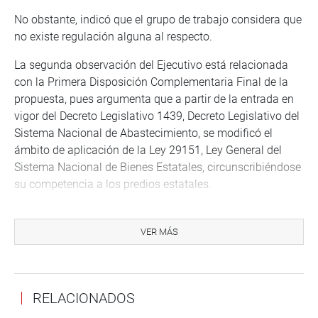
No obstante, indicó que el grupo de trabajo considera que
no existe regulación alguna al respecto.
La segunda observación del Ejecutivo está relacionada
con la Primera Disposición Complementaria Final de la
propuesta, pues argumenta que a partir de la entrada en
vigor del Decreto Legislativo 1439, Decreto Legislativo del
Sistema Nacional de Abastecimiento, se modificó el
ámbito de aplicación de la Ley 29151, Ley General del
Sistema Nacional de Bienes Estatales, circunscribiéndose
su competencia a los predios estatales.
En tanto que el Sistema Nacional de Abastecimientos
(SNA) comprende a los bienes muebles y bienes
VER MÁS
inmuebles estatales los cuales pasaron a competencia de
la dirección general de abastecimientos del Ministerio de
Economía y Finanzas.
RELACIONADOS
En este punto, señaló Acuña Peralta, la comisión se