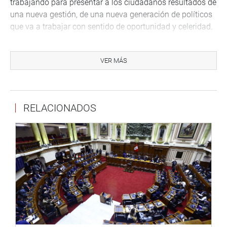
trabajando para presentar a los ciudadanos resultados de
una nueva gestión, de una nueva generación de políticos
que va a trabajar con sentido de oportunidad y celeridad.
La funcionaria internacional del Programa de las
Naciones Unidas para el Desarrollo, María del Carmen
VER MÁS
Sacasa, también participó del evento y resaltó la labor de
esa institución por el trabajo y el fortalecimiento de la
democracia en el Perú y el mundo.
RELACIONADOS
“Hace un año, los gobiernos del mundo acordaron una
ambiciosa agenda de desarrollo sostenible para los
próximos 15 años. Reconocieron que lo que queremos no
es tan complicado, pero exige una transformación en el
funcionamiento de nuestras economías y nuestras
sociedades. Las personas quieren alimentos y una
vivienda, educación y atención de la salud, y más
oportunidades económicas. Quieren vivir sin miedo.
Quieren poder confiar en sus gobiernos y en las
instituciones mundiales, nacionales y locales”, refirió la