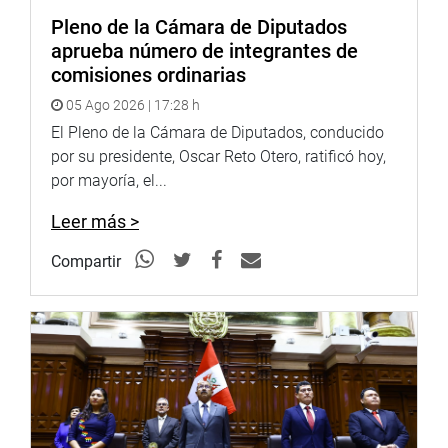
funcionaria de las Naciones Unidas, entre otras
Pleno de la Cámara de Diputados
reflexiones.
aprueba número de integrantes de
comisiones ordinarias
También participó Percy Medina, presidente de la
05 Ago 2026 | 17:28 h
Asociación Civil Transparencia, quien también coincidió
con algunas precisiones con sus antecesoras sobre el
El Pleno de la Cámara de Diputados, conducido
trabajo para fortalecer la democracia en nuestro país.
por su presidente, Oscar Reto Otero, ratificó hoy,
(FAA).
por mayoría, el...
PRENSA CONGRESO
Leer más >
Compartir