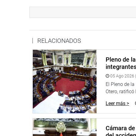
Lima 08 de marzo 2016
Comisión Defensa del Consumidor
RELACIONADOS
Con el Ruego de su difusión
Pleno de l
integrante
05 Ago 2026 |
El Pleno de l
Otero, ratificó
Leer más >
Cámara de 
del accide