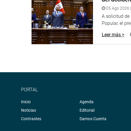
05 Ago 2026 |
A solicitud d
Popular, el pr
Leer más >
PORTAL
Inicio
Agenda
Noticias
Editorial
Contrastes
Damos Cuenta