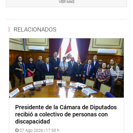
preocupación sobre los avances de los trabajos para este
VER MÁS
caso y solicitó que se mejore la ejecución presupuestal
para prevenir desastres causados por fenómenos
naturales.
RELACIONADOS
“Tenemos que mejorar los gastos para estos casos y
debería de haber mayor presencia del Estado, para
acompañar en el monitoreo y ejecución de obras de
prevención”, manifestó.
Al término de la reunión, agradeció la presencia de los
invitados y anunció que continuarán con su labor de
fiscalización para este caso.
OFICINA DE COMUNICACIONES E IMAGEN
INSTITUCIONAL
Presidente de la Cámara de Diputados
recibió a colectivo de personas con
discapacidad
07 Ago 2026 | 17:50 h