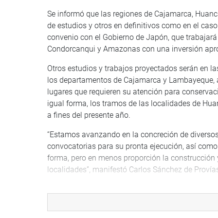
Se informó que las regiones de Cajamarca, Huanc
de estudios y otros en definitivos como en el cas
convenio con el Gobierno de Japón, que trabajará 
Condorcanqui y Amazonas con una inversión apro
Otros estudios y trabajos proyectados serán en l
los departamentos de Cajamarca y Lambayeque, a
lugares que requieren su atención para conservac
igual forma, los tramos de las localidades de Hu
a fines del presente año.
“Estamos avanzando en la concreción de diversos
convocatorias para su pronta ejecución, así como e
forma, pero en menos proporción la construcción
localidades”, manifestó Carlos Sánchez de Provía
Otros temas dados a conocer estuvieron relacion
ejecución, actualización de estudios definitivos, c
conservación de vías