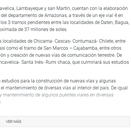
avelica, Lambayeque y san Martín, cuentan con la elaboración
o del departamento de Amazonas, a través de un eje vial 4 en
los 3 tramos pendientes entre las localidades de Daten, Bagua,
ximada de 37 millones de soles.
as localidades de Chicama- Cascas- Contumazá- Chilete, entre
sí como el tramo de San Marcos – Cajabamba, entre otros
ión y creación de nuevas vías de comunicación terrestre. De
ancavelica- Santa Inés- Rumi chaca, que culminará sus estudios
 estudios para la construcción de nuevas vías y algunas
l mantenimiento de diversas vías al interior del país. De igual
 y mantenimiento de algunos puentes viales en diversas
s.
ados a algunas obras paralizadas, presupuestos para su
onvocatorias, arbitrajes, servicios de gestión y mejoramiento,
VER MÁS