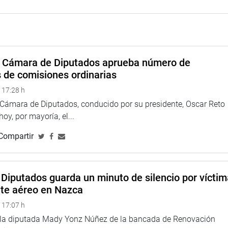
 presidenta del grupo de trabajo, refirió la necesidad de avanzar
ra su culminación y pronta convocatoria para su ejecución,
os de acceso a las vías y carreteras de sus respectivas
a Cámara de Diputados aprueba número de
rreteras y no es lo suficiente para cerrar las brechas y la
s de comisiones ordinarias
nicaciones. Se requiere aplicar políticas públicas que permitan
 17:28 h
una mejor calidad de vida y acceso vial a millones de peruanos
a Cámara de Diputados, conducido por su presidente, Oscar Reto
 hoy, por mayoría, el...
yl Trigozo Reátegui (APP), coincidieron en señalar la
Compartir
TUCIONAL
Diputados guarda un minuto de silencio por vícti
nte aéreo en Nazca
 17:07 h
e la diputada Mady Yonz Núñez de la bancada de Renovación