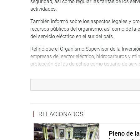
seguridad, así como regular las tarifas de los servi
actividades.
También informó sobre los aspectos legales y pro
recursos públicos del organismo, así como de la e
del servicio eléctrico en el sur del país.
Refirió que el Organismo Supervisor de la Inversió
empresas del sector eléctrico, hidrocarburos y mine
protección de los derechos como usuario de servici
Al respecto, la titular de la comisión especial re
control y seguimiento de los organismos regulador
consumidores de manera idónea dentro del marco 
Es función y deber puedan regular y/o controlar asp
usuarios consumidores con los proveedores y pod
RELACIONADOS
y alcantarillado, luz y gas natural, infraestructu
caso de forma prioritaria en el departamento de A
Pleno de l
En otro momento, se presentaron funcionarios del 