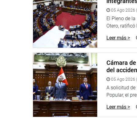
integrante
públicas y medidas frente a la coyuntura eléctrica
05 Ago 2026 |
General de Electro Sur Este S.A.A, quien dio a con
El Pleno de l
eléctrico en Arequipa.
Otero, ratificó
Los funcionarios de la Contraloría General de la R
Leer más >
gestión presupuestal y operativa de Osinerming e
de Operación Económica del Sistema Eléctrico In
proyecciones del sistema eléctrico nacional y su i
Cámara de 
Otras autoridades y funcionarios como la de la De
del accide
representante de asociaciones de usuarios y juntas
05 Ago 2026 |
sus aportes y puntos de vista sobre el tema en m
A solicitud d
OFICINA DE COMUNICACIONES E IMAGEN INSTI
Popular, el pr
Leer más >