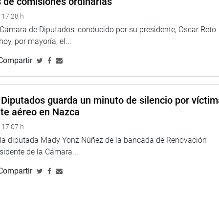
s de comisiones ordinarias
 nacional y regional. De igual forma, Fredy Gonzales, Gerente
 17:28 h
ocer sobre la problemática operativa y de cobertura del servicio
a Cámara de Diputados, conducido por su presidente, Oscar Reto
 hoy, por mayoría, el...
epública informaron sobre los hallazgos de control sobre la
Compartir
n la región Arequipa. Asimismo, los representantes del Comité
terconectado Nacional (COES-SINAC), que informaron sobre las
mpacto en el sur del país.
Diputados guarda un minuto de silencio por vícti
fensoría del Pueblo, gobierno regional de Arequipa,
nte aéreo en Nazca
 vecinales de Arequipa, entre otros invitados, dieron a conocer
 17:07 h
ención.
e la diputada Mady Yonz Núñez de la bancada de Renovación
TUCIONAL
esidente de la Cámara...
Compartir