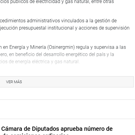
cios públicos de electricidad y gas natural, entre otras
cedimientos administrativos vinculados a la gestión de
jecución presupuestal institucional y acciones de supervisión
n en Energía y Minería (Osinergmin) regula y supervisa a las
ro, en beneficio del desarrollo energético del país y la
os de energía eléctrica y gas natural.
firió la necesidad de establecer mejores mecanismos para el
es de los servicios públicos para proteger los derechos de los
VER MÁS
de la ley.
ectos jurídicos, técnicos, y atender las relaciones entre los
amos acceder a un servicio público regulado como es el agua
ra de transporte de uso público y telecomunicaciones en este
requipa”, manifestó.
a Cámara de Diputados aprueba número de
Ministerio de Energía y Minas, quienes expusieron la políticas