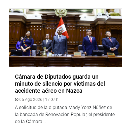
“Licencia social involucra la participación de la población,
a través de sus dirigentes, para que las empresas que
extraigan minerales tengan reparos en materia social y
ambiental”, destacó el legislador.
No obstante, Marticorena Mendoza expresó que existe
desazón entre la ciudadanía de las zonas donde se
realiza actividad minera, al no contar con recursos
básicos como agua y energía eléctrica.
Cámara de Diputados guarda un
“Ese caso se puede apreciar, por ejemplo, en el distrito de
minuto de silencio por víctimas del
Marcona en Ica, departamento al que represento”,
accidente aéreo en Nazca
aseveró.
05 Ago 2026 | 17:07 h
A solicitud de la diputada Mady Yonz Núñez de
Finalmente, alegó que la mayoría de comunidades en el
la bancada de Renovación Popular, el presidente
Perú ya no se muestra en contra de la inversión privada;
de la Cámara...
por el contrario, lo único que exigen es respeto por lo
desarrollado en sus territorios a través de los años.