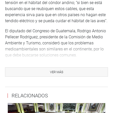
tensión en el hábitat del cóndor andino; “si bien se está
buscando que se reubiquen estos cables, que esta
experiencia sirva para que en otros países no hagan este
tendido eléctrico y se pueda cuidar el hábitat de las aves”.
El diputado del Congreso de Guatemala, Rodrigo Antonio
Pellecer Rodríguez, presidente de la Comisión de Medio
Ambiente y Turismo, consideró que los problemas
medioambientales son similares en el continente, por lo
que debe buscarse soluciones comunes.
Por ello, planteó la necesidad de crear un organismo
multilateral con capacidad de resolver conflictos, dictar
VER MÁS
sentencias y disponer sanciones y medidas coercitivas a
los Estados.
Comisión de Energía y Minas
RELACIONADOS
Mientras, en la sala Francisco Bolognesi Cervantes del
Palacio Legislativo, sesionó la Comisión de Energía y