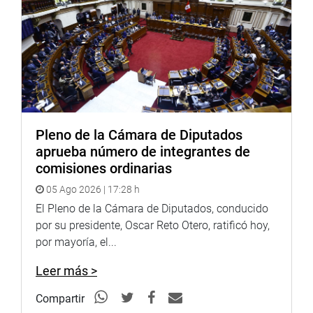
Minas del Parlatino bajo la conducción de su presidente,
el diputado Andrés Longton Herrera, de Chile.
La sesión que reunió a diputados y senadores de Costa
Rica, Uruguay, Curacao y Bolivia, contó con la
participación del congresista peruano Jorge Marticorena
Mendoza (APP) quien hizo hincapié en la importancia de
la licencia social para la explotación de minerales.
Pleno de la Cámara de Diputados
aprueba número de integrantes de
comisiones ordinarias
05 Ago 2026 | 17:28 h
El Pleno de la Cámara de Diputados, conducido
por su presidente, Oscar Reto Otero, ratificó hoy,
por mayoría, el...
Leer más >
Compartir