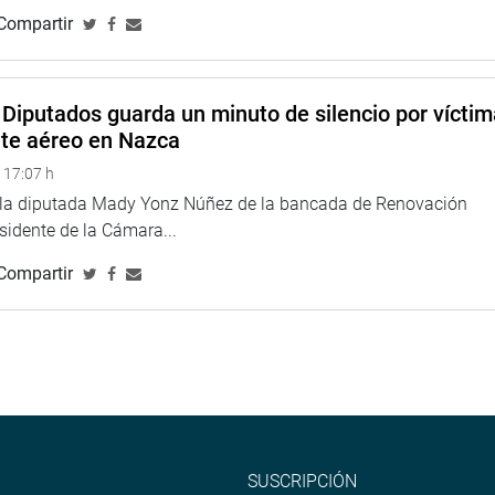
Compartir
le quien sostuvo que en este lapso el empleo se ha precarizado;
 no se respetan los derechos laborales, debido a la
as pymes.
Diputados guarda un minuto de silencio por vícti
trias nacionales no son tan competitivas frente a las
nte aéreo en Nazca
apacidad de negociación. (MED)
 17:07 h
e la diputada Mady Yonz Núñez de la bancada de Renovación
na web y redes sociales.
esidente de la Cámara...
larepublicadelperu?fref=ts
Compartir
//twitter.com/congresoperu
>
<
http://www.youtube.com/congresoperu
>
eso
<
https://soundcloud.com/radiocongreso
>
4.congreso.gob.pe/fotografia.asp
SUSCRIPCIÓN