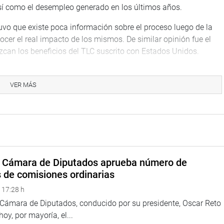
 así como el desempleo generado en los últimos años.
vo que existe poca información sobre el proceso luego de la
cer el real impacto de los mismos. De similar opinión fue el
zcan los beneficios del TLC suscrito con Estados Unidos.
n representación del Ministro de Comercio Exterior y Turismo,
a Confederación General de Trabajadores del Perú; y Ana
VER MÁS
on Equidad.
comercial del Perú busca fortalecer la integración del Perú al
s peruanas y los flujos de inversión; generar mayor eficiencia
de vida de los peruanos.
taciones crecieron a 33 por ciento, tanto las tradicionales
a Cámara de Diputados aprueba número de
cipales acuerdos, Unión Europea, Estados Unidos y China,
s de comisiones ordinarias
 no tradicionales.
 17:28 h
 el número promedio de trabajadores en empresas que
a Cámara de Diputados, conducido por su presidente, Oscar Reto
bieron se incrementó en 23.4 por ciento.
 hoy, por mayoría, el...