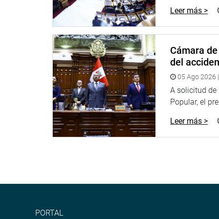
Leer más >
Con estas cifras no estuvo de acuerdo Gorriti Val
que existe un 70 por ciento de informalidad y que
flexibilización de las normas, en particular para l
Cámara de 
Ana Romero, por su lado dijo que cuando las indus
del accide
economías de países grandes, hay poco peso y c
05 Ago 2026 |
PRENSA-CONGRESO
A solicitud d
Puede encontrar más información en nuestra pági
Popular, el pr
http://www.congreso.gob.pe/
Facebook:
https://www.facebook.com/congresode
Leer más >
Twitter:
https://twitter.com/congresoperu
<
https:
Youtube:
http://www.youtube.com/congresoperu
Soundcloud:
https://soundcloud.com/radiocongr
Sistema de Archivo Fotográfico (SAF):
http://www
PORTAL