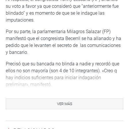
su voto a favor ya que consideró que “anteriormente fue
blindado” y es momento de que se le indague las
imputaciones.
Por su parte, la parlamentaria Milagros Salazar (FP)
manifestó que el congresista Becerril se ha allanado y ha
pedido que le levanten el secreto de las comunicaciones
y bancario.
Precisó que su bancada no blinda a nadie y recordó que
ellos no son mayoría (son 4 de 10 integrantes). «Creo q
hay indicios suficientes para iniciar indagación
preliminar», manifestó.
De igual forma, por unanimidad, la Comisión de Ética
acordó iniciar indagación preliminar sobre la denuncia
VER MÁS
interpuesta en contra del congresista Glider Ushñahua
(UR) por supuestamente maltratar a su expareja Elita
Panduro Pitta, y no cumplir con la mantención de su